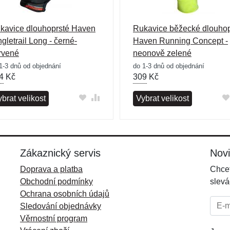
kavice dlouhoprsté Haven
Rukavice běžecké dlouhop
ngletrail Long - černé-
Haven Running Concept -
rvené
neonově zelené
1-3 dnů od objednání
do 1-3 dnů od objednání
4
Kč
309
Kč
brat velikost
Vybrat velikost
Zákaznický servis
Nov
Doprava a platba
Chcet
Obchodní podmínky
slevá
Ochrana osobních údajů
E-mai
Sledování objednávky
Věrnostní program