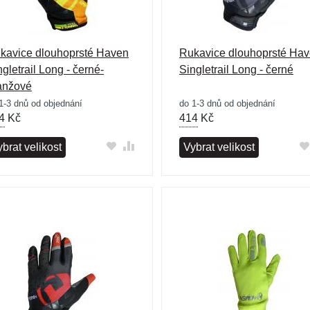
kavice dlouhoprsté Haven
Rukavice dlouhoprsté Ha
ngletrail Long - černé-
Singletrail Long - černé
anžové
1-3 dnů od objednání
do 1-3 dnů od objednání
4
Kč
414
Kč
brat velikost
Vybrat velikost