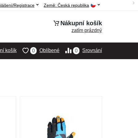
hlášení/Registrace
Země:
Česká republika
Nákupní košík
zatím prázdný
í košík
Oblíbené
Srovnání
0
0