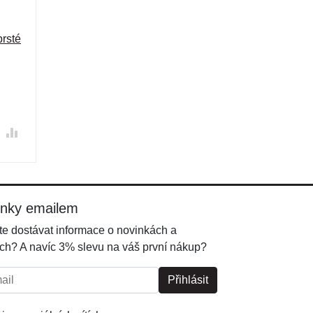
rsté
inky emailem
e dostávat informace o novinkách a
ch? A navíc 3% slevu na váš první nákup?
l:
Přihlásit