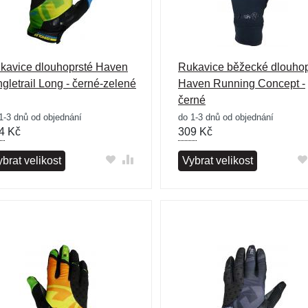
kavice dlouhoprsté Haven
Rukavice běžecké dlouhop
ngletrail Long - černé-zelené
Haven Running Concept -
černé
1-3 dnů od objednání
do 1-3 dnů od objednání
4
Kč
309
Kč
brat velikost
Vybrat velikost