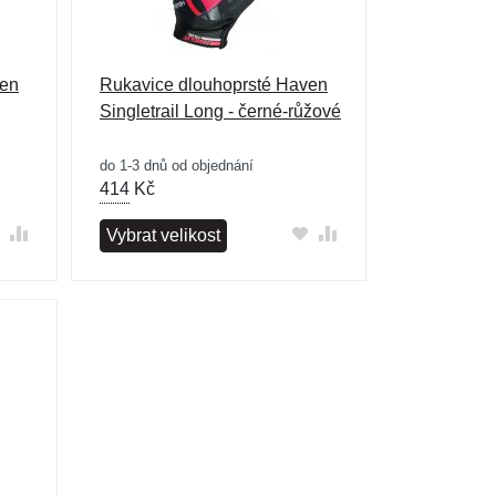
ven
Rukavice dlouhoprsté Haven
Singletrail Long - černé-růžové
do 1-3 dnů od objednání
414
Kč
Vybrat velikost