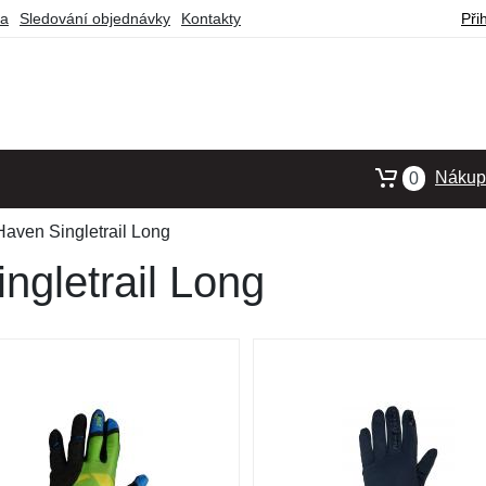
ba
Sledování objednávky
Kontakty
Při
Nákupn
0
aven Singletrail Long
ngletrail Long