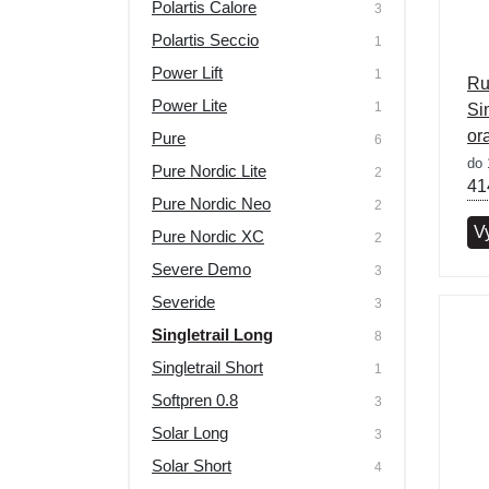
Polartis Calore
3
Polartis Seccio
1
Power Lift
1
Ru
Power Lite
1
Si
or
Pure
6
do 
Pure Nordic Lite
2
41
Pure Nordic Neo
2
Vy
Pure Nordic XC
2
Severe Demo
3
Severide
3
Singletrail Long
8
Singletrail Short
1
Softpren 0.8
3
Solar Long
3
Solar Short
4