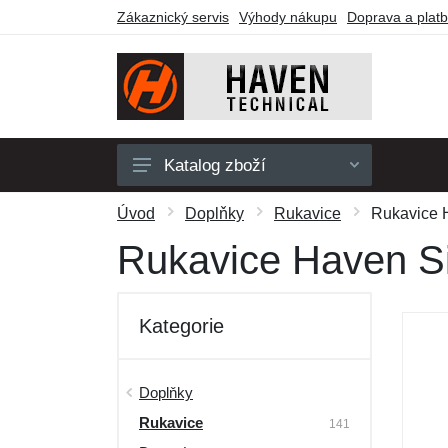
Zákaznický servis
Výhody nákupu
Doprava a plat
Katalog zboží
Pánské
Úvod
Doplňky
Rukavice
Rukavice H
Dámské
Rukavice Haven Si
Dětské
Doplňky
Kategorie
Obuv a ponožky
Outdoor
Doplňky
Rukavice
Dárkové poukazy
141