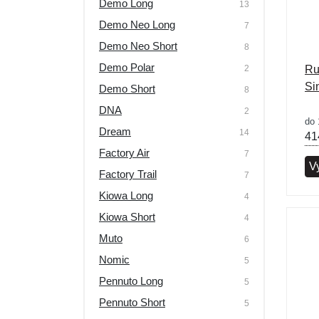
Demo Long
13
Výprodej
Demo Neo Long
7
Demo Neo Short
8
Demo Polar
2
Ru
Si
Demo Short
8
DNA
2
do 
Dream
14
41
Factory Air
7
Vy
Factory Trail
7
Kiowa Long
4
Kiowa Short
4
Muto
6
Nomic
5
Pennuto Long
5
Pennuto Short
5