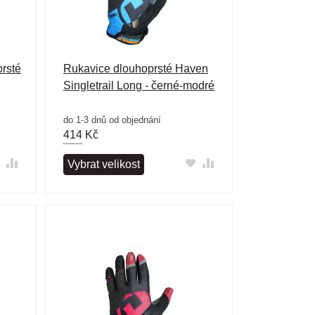
rsté
Rukavice dlouhoprsté Haven
Singletrail Long - černé-modré
do 1-3 dnů od objednání
414
Kč
Vybrat velikost