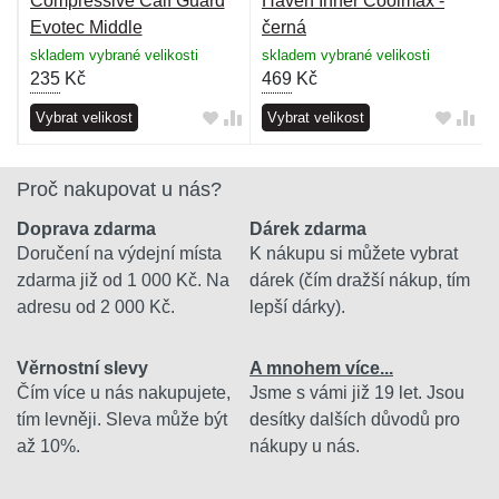
Compressive Calf Guard
Haven Inner Coolmax -
Evotec Middle
černá
Compression - modré-žluté
skladem vybrané velikosti
skladem vybrané velikosti
235
Kč
469
Kč
Vybrat velikost
Vybrat velikost
Proč nakupovat u nás?
Doprava zdarma
Dárek zdarma
Doručení na výdejní místa
K nákupu si můžete vybrat
zdarma již od 1 000 Kč. Na
dárek (čím dražší nákup, tím
adresu od 2 000 Kč.
lepší dárky).
Věrnostní slevy
A mnohem více...
Čím více u nás nakupujete,
Jsme s vámi již 19 let. Jsou
tím levněji. Sleva může být
desítky dalších důvodů pro
až 10%.
nákupy u nás.