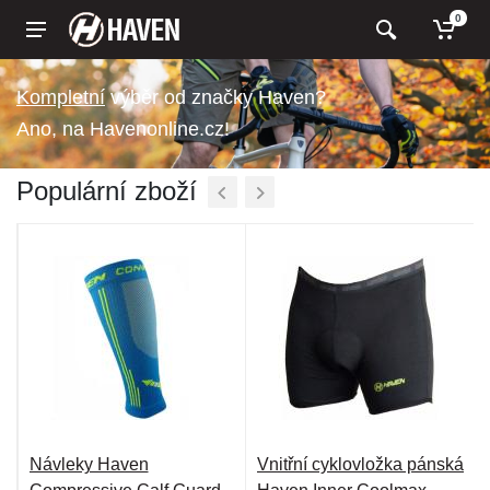
0
výběr od značky Haven?
Ano, na Havenonline.cz!
Populární zboží
Návleky Haven
Vnitřní cyklovložka pánská