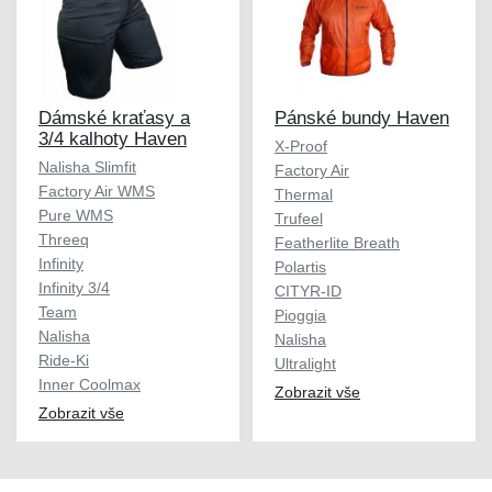
Dámské kraťasy a
Pánské bundy Haven
3/4 kalhoty Haven
X-Proof
Nalisha Slimfit
Factory Air
Factory Air WMS
Thermal
Pure WMS
Trufeel
Threeq
Featherlite Breath
Infinity
Polartis
Infinity 3/4
CITYR-ID
Team
Pioggia
Nalisha
Nalisha
Ride-Ki
Ultralight
Inner Coolmax
Zobrazit vše
Zobrazit vše