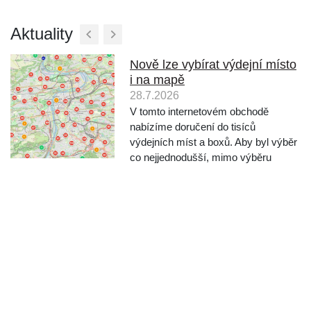
Aktuality
Nově lze vybírat výdejní místo
i na mapě
28.7.2026
V tomto internetovém obchodě
nabízíme doručení do tisíců
výdejních míst a boxů. Aby byl výběr
co nejjednodušší, mimo výběru
vyhledáváním podle města a ulice,
nabízíme nově také výběr místa
přímo na mapě. Při objednávání po
výběru dopravce klikněte na "Vy...