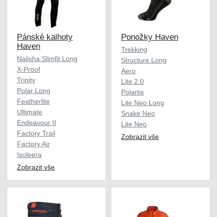
Pánské kalhoty
Ponožky Haven
Haven
Trekking
Nalisha Slimfit Long
Structure Long
X-Proof
Aero
Trinity
Lite 2.0
Polar Long
Polartis
Featherlite
Lite Neo Long
Ultimate
Snake Neo
Endeavour II
Lite Neo
Factory Trail
Zobrazit vše
Factory Air
Isoleera
Zobrazit vše