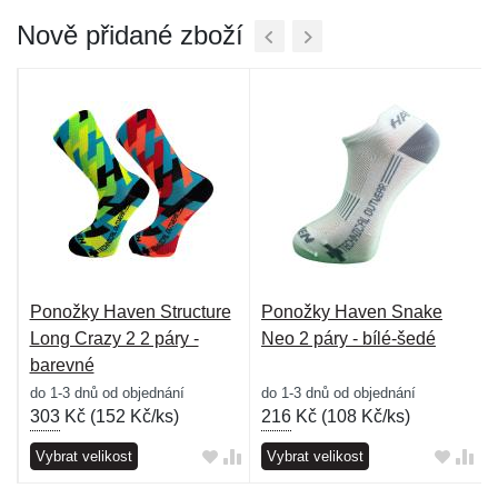
Nově přidané zboží
e
Ponožky Haven Structure
Ponožky Haven Snake
Long Crazy 2 2 páry -
Neo 2 páry - bílé-šedé
barevné
do 1-3 dnů od objednání
do 1-3 dnů od objednání
303
Kč (
152 Kč/ks
)
216
Kč (
108 Kč/ks
)
Vybrat velikost
Vybrat velikost