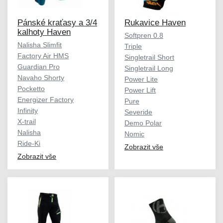
Pánské kraťasy a 3/4
Rukavice Haven
kalhoty Haven
Softpren 0.8
Nalisha Slimfit
Triple
Factory Air HMS
Singletrail Short
Guardian Pro
Singletrail Long
Navaho Shorty
Power Lite
Pocketto
Power Lift
Energizer Factory
Pure
Infinity
Severide
X-trail
Demo Polar
Nalisha
Nomic
Ride-Ki
Zobrazit vše
Zobrazit vše