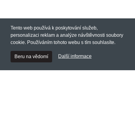
Tento web používá k poskytování služeb,
personalizaci reklam a analýze návštěvnosti soubory
cookie. Používáním tohoto webu s tím souhlasíte.
Další informace
Beru na vědomí
Havenonline.cz
Netnakup s.r.o., Tyršova 271, 43801 Žatec
✉
info@netnakup.cz
☎
720 278 200
(Po-Pá 8:00-16:30)
Kontaktní formulář
Naše prodejna
|
Náš výdejní box