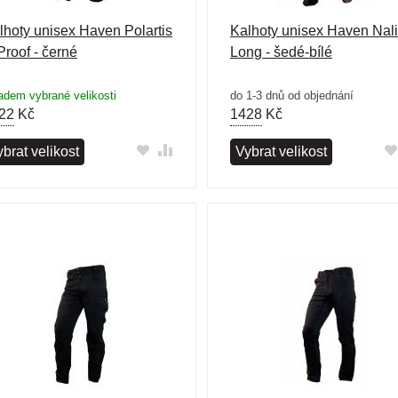
lhoty unisex Haven Polartis
Kalhoty unisex Haven Nal
Proof - černé
Long - šedé-bílé
adem vybrané velikosti
do 1-3 dnů od objednání
22
Kč
1428
Kč
brat velikost
Vybrat velikost