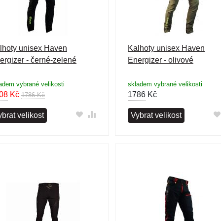
lhoty unisex Haven
Kalhoty unisex Haven
ergizer - černé-zelené
Energizer - olivové
adem vybrané velikosti
skladem vybrané velikosti
08
Kč
1786
Kč
1786 Kč
brat velikost
Vybrat velikost