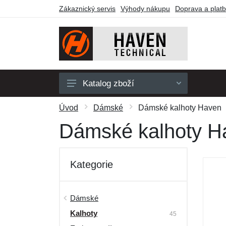
Zákaznický servis
Výhody nákupu
Doprava a plat
Katalog zboží
Pánské
Úvod
Dámské
Dámské kalhoty Haven
Dámské
Dámské kalhoty H
Dětské
Doplňky
Kategorie
Obuv a ponožky
Outdoor
Dámské
Kalhoty
Dárkové poukazy
45