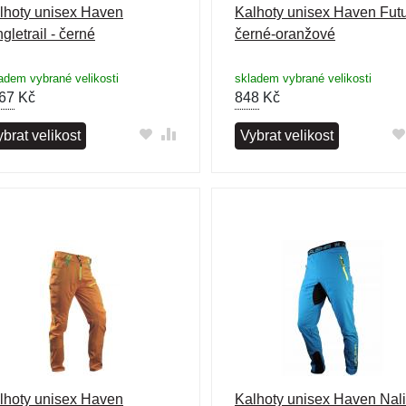
lhoty unisex Haven
Kalhoty unisex Haven Futu
gletrail - černé
černé-oranžové
adem vybrané velikosti
skladem vybrané velikosti
67
Kč
848
Kč
brat velikost
Vybrat velikost
lhoty unisex Haven
Kalhoty unisex Haven Nal