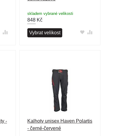
skladem vybrané velikosti
848
Kč
Vybrat velikost
ty -
Kalhoty unisex Haven Polartis
- černé-červené