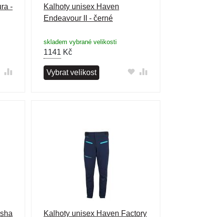
ra -
Kalhoty unisex Haven
Endeavour II - černé
skladem vybrané velikosti
1141
Kč
Vybrat velikost
isha
Kalhoty unisex Haven Factory