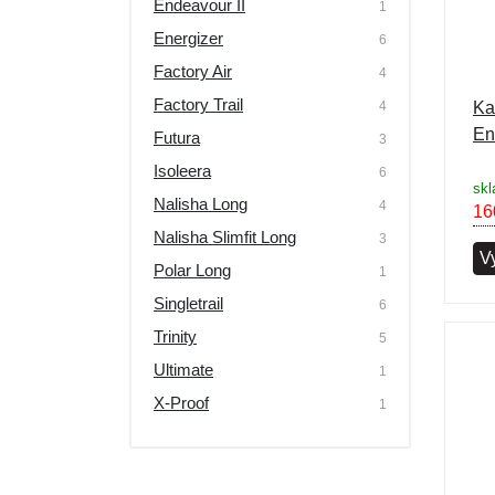
Endeavour II
1
Výprodej
Energizer
6
Factory Air
4
Factory Trail
4
Ka
En
Futura
3
Isoleera
6
skl
Nalisha Long
4
16
Nalisha Slimfit Long
3
Vy
Polar Long
1
Singletrail
6
Trinity
5
Ultimate
1
X-Proof
1