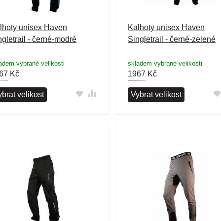
lhoty unisex Haven
Kalhoty unisex Haven
ngletrail - černé-modré
Singletrail - černé-zelené
adem vybrané velikosti
skladem vybrané velikosti
67
Kč
1967
Kč
brat velikost
Vybrat velikost