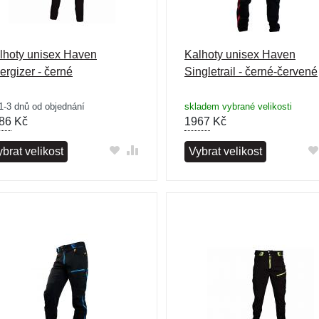
lhoty unisex Haven
Kalhoty unisex Haven
ergizer - černé
Singletrail - černé-červené
1-3 dnů od objednání
skladem vybrané velikosti
86
Kč
1967
Kč
brat velikost
Vybrat velikost