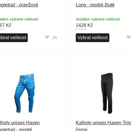
ngletrail - oranžové
Long - modré-žluté
adem vybrané velikosti
skladem vybrané velikosti
67
Kč
1428
Kč
brat velikost
Vybrat velikost
lhoty unisex Haven
Kalhoty unisex Haven Trini
ngletrail - modré
černé