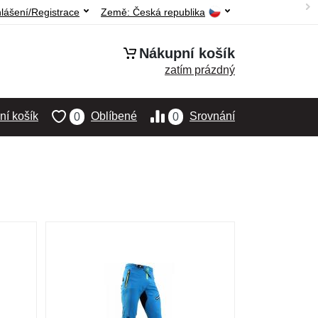
hlášení/Registrace
Země:
Česká republika
Nákupní košík
zatím prázdný
í košík
Oblíbené
Srovnání
0
0