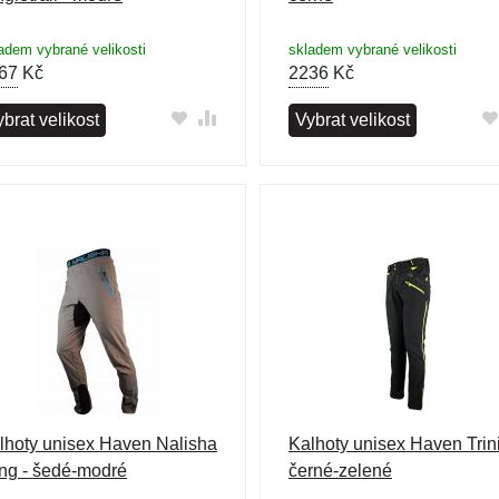
adem vybrané velikosti
skladem vybrané velikosti
67
Kč
2236
Kč
brat velikost
Vybrat velikost
lhoty unisex Haven Nalisha
Kalhoty unisex Haven Trini
ng - šedé-modré
černé-zelené