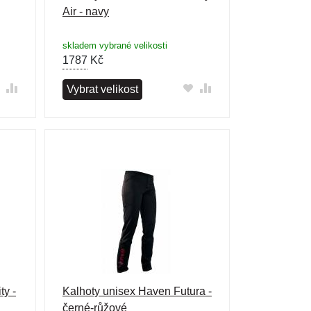
Air - navy
skladem vybrané velikosti
1787
Kč
Vybrat velikost
ty -
Kalhoty unisex Haven Futura -
černé-růžové