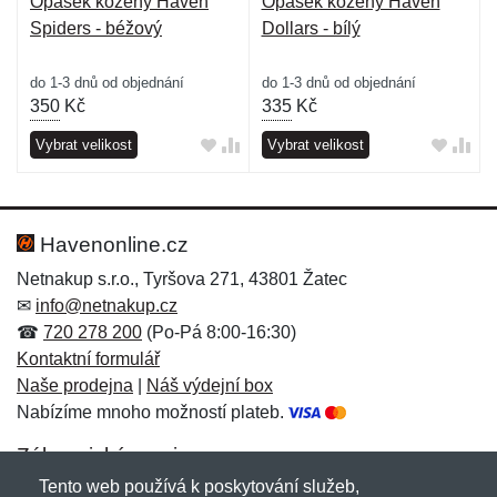
Opasek kožený Haven
Opasek kožený Haven
Spiders - béžový
Dollars - bílý
do 1-3 dnů od objednání
do 1-3 dnů od objednání
350
Kč
335
Kč
Vybrat velikost
Vybrat velikost
Havenonline.cz
Netnakup s.r.o., Tyršova 271, 43801 Žatec
✉
info@netnakup.cz
☎
720 278 200
(Po-Pá 8:00-16:30)
Kontaktní formulář
Naše prodejna
|
Náš výdejní box
Nabízíme mnoho možností plateb.
Zákaznický servis
Tento web používá k poskytování služeb,
Novinky emailem