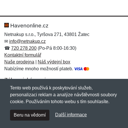
Havenonline.cz
Netnakup s.r.o., Tyršova 271, 43801 Žatec
✉
info@netnakup.cz
☎
720 278 200
(Po-Pá 8:00-16:30)
Kontaktní formulář
Naše prodejna
|
Náš výdejní box
Nabízíme mnoho možností plateb.
Zákaznický servis
Tento web používá k poskytování služeb,
Novinky emailem
personalizaci reklam a analýze návštěvnosti soubory
cookie. Používáním tohoto webu s tím souhlasíte.
Copyright © 2007-2026 (19 let s vámi)
Netnakup.cz
&
Další informace
Beru na vědomí
NetIQ
. Všechna práva vyhrazena.