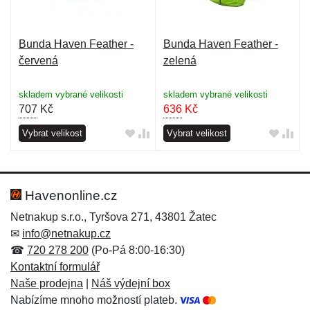
Bunda Haven Feather -
Bunda Haven Feather -
červená
zelená
skladem vybrané velikosti
skladem vybrané velikosti
707
Kč
636
Kč
Vybrat velikost
Vybrat velikost
Havenonline.cz
Netnakup s.r.o., Tyršova 271, 43801 Žatec
✉
info@netnakup.cz
☎
720 278 200
(Po-Pá 8:00-16:30)
Kontaktní formulář
Naše prodejna
|
Náš výdejní box
Nabízíme mnoho možností plateb.