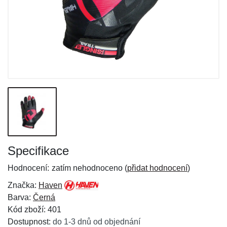
Specifikace
Hodnocení:
zatím nehodnoceno (
přidat hodnocení
)
Značka:
Haven
Barva:
Černá
Kód zboží: 401
Dostupnost:
do 1-3 dnů od objednání