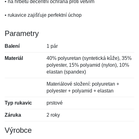
• na hřbetu decentní ochrana proti větvím
• rukavice zajišťuje perfektní úchop
Parametry
Balení
1 pár
Materiál
40% polyuretan (syntetická kůže), 35%
polyester, 15% polyamid (nylon), 10%
elastan (spandex)
Materiálové složení: polyuretan +
polyester + polyamid + elastan
Typ rukavic
prstové
Záruka
2 roky
Výrobce