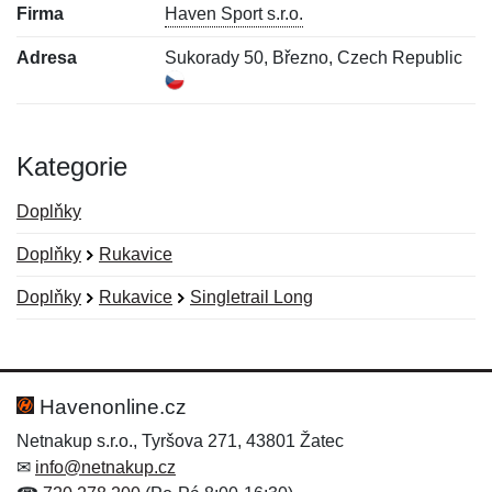
Firma
Haven Sport s.r.o.
Adresa
Sukorady 50, Březno, Czech Republic
Kategorie
Doplňky
Doplňky
Rukavice
Doplňky
Rukavice
Singletrail Long
Nová recenze
Nový dotaz
Hodnocení:
Jméno:
*
*
Havenonline.cz
Netnakup s.r.o., Tyršova 271, 43801 Žatec
✉
info@netnakup.cz
Jméno:
E-mail:
*
*