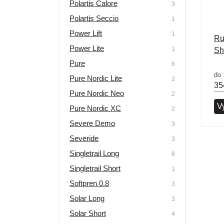
Polartis Calore
3
Polartis Seccio
1
Power Lift
1
Ru
Power Lite
1
Sh
Pure
6
do 
Pure Nordic Lite
2
35
Pure Nordic Neo
2
Vy
Pure Nordic XC
2
Severe Demo
3
Severide
3
Singletrail Long
8
Singletrail Short
1
Softpren 0.8
3
Solar Long
3
Solar Short
4