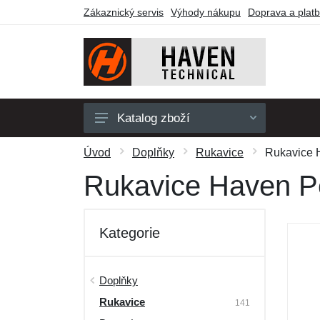
Zákaznický servis
Výhody nákupu
Doprava a plat
Katalog zboží
Pánské
Úvod
Doplňky
Rukavice
Rukavice 
Dámské
Rukavice Haven P
Dětské
Doplňky
Kategorie
Obuv a ponožky
Outdoor
Doplňky
Rukavice
Dárkové poukazy
141