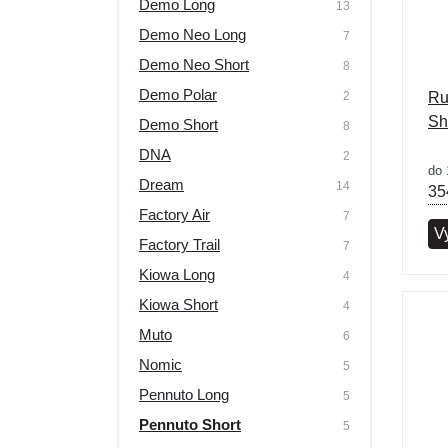
Demo Long
13
Výprodej
Demo Neo Long
7
Demo Neo Short
8
Demo Polar
2
Ru
Sh
Demo Short
8
DNA
2
do 
Dream
14
35
Factory Air
7
Vy
Factory Trail
7
Kiowa Long
4
Kiowa Short
4
Muto
6
Nomic
5
Pennuto Long
5
Pennuto Short
5