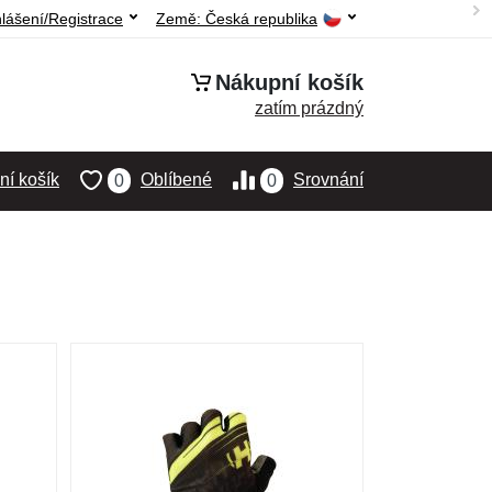
hlášení/Registrace
Země:
Česká republika
Nákupní košík
zatím prázdný
í košík
Oblíbené
Srovnání
0
0