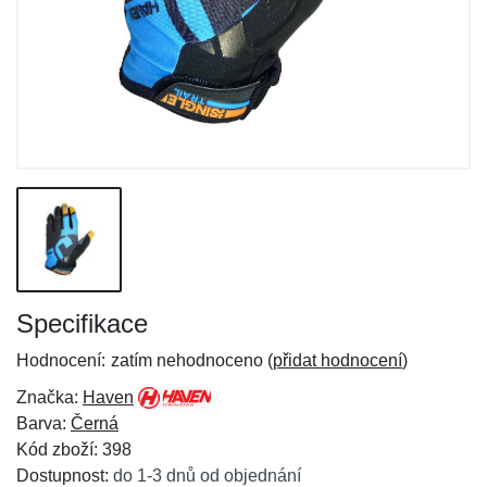
Specifikace
Hodnocení:
zatím nehodnoceno (
přidat hodnocení
)
Značka:
Haven
Barva:
Černá
Kód zboží: 398
Dostupnost:
do 1-3 dnů od objednání