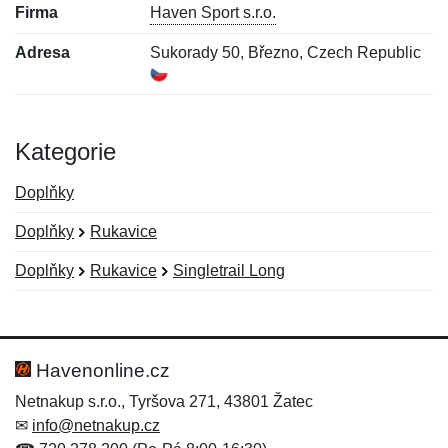
Firma
Haven Sport s.r.o.
Adresa
Sukorady 50, Březno, Czech Republic
Kategorie
Doplňky
Doplňky
Rukavice
Doplňky
Rukavice
Singletrail Long
Nová recenze
Nový dotaz
Hodnocení:
Jméno:
*
*
Havenonline.cz
Netnakup s.r.o., Tyršova 271, 43801 Žatec
✉
info@netnakup.cz
Jméno:
E-mail:
*
*