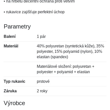
• na hřbetu decentní ochrana proti větvím
• rukavice zajišťuje perfektní úchop
Parametry
Balení
1 pár
Materiál
40% polyuretan (syntetická kůže), 35%
polyester, 15% polyamid (nylon), 10%
elastan (spandex)
Materiálové složení: polyuretan +
polyester + polyamid + elastan
Typ rukavic
prstové
Záruka
2 roky
Výrobce