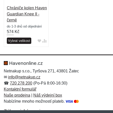
Chrániče kolen Haven
Guardian Knee II -
černé
do 1-3 dnů od objednání
574
Kč
Vybrat velikost
Havenonline.cz
Netnakup s.r.o., Tyršova 271, 43801 Žatec
✉
info@netnakup.cz
☎
720 278 200
(Po-Pá 8:00-16:30)
Kontaktní formulář
Naše prodejna
|
Náš výdejní box
Nabízíme mnoho možností plateb.
Zákaznický servis