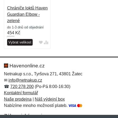
Chrániče loktů Haven
Guardian Elbow -
zelené
do 1-3 dnů od objednání
454
Kč
Vybrat velikost
Havenonline.cz
Netnakup s.r.o., Tyršova 271, 43801 Žatec
✉
info@netnakup.cz
☎
720 278 200
(Po-Pá 8:00-16:30)
Kontaktní formulář
Naše prodejna
|
Náš výdejní box
Nabízíme mnoho možností plateb.
Zákaznický servis