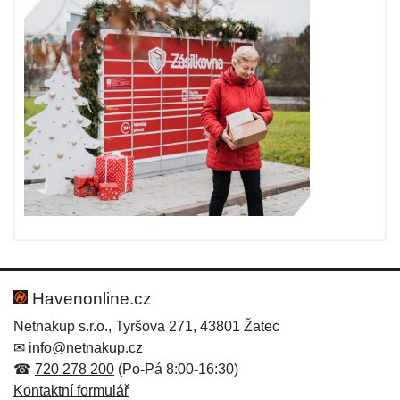
Havenonline.cz
Netnakup s.r.o., Tyršova 271, 43801 Žatec
✉
info@netnakup.cz
☎
720 278 200
(Po-Pá 8:00-16:30)
Kontaktní formulář