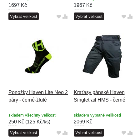
1697
Kč
1967
Kč
Vybrat velikost
Vybrat velikost
Ponožky Haven Lite Neo 2
Kraťasy pánské Haven
páry - černé-žluté
Singletrail HMS - černé
skladem všechny velikosti
skladem vybrané velikosti
250
Kč (
125 Kč/ks
)
2069
Kč
Vybrat velikost
Vybrat velikost