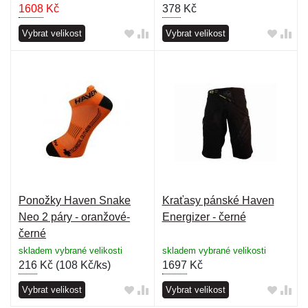
1608
Kč
378
Kč
Vybrat velikost
Vybrat velikost
Ponožky Haven Snake
Kraťasy pánské Haven
Neo 2 páry - oranžové-
Energizer - černé
černé
skladem vybrané velikosti
skladem vybrané velikosti
216
Kč (
108 Kč/ks
)
1697
Kč
Vybrat velikost
Vybrat velikost