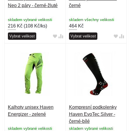
Neo 2 páry - černé-žluté
černé
skladem vybrané velikosti
skladem všechny velikosti
216
Kč (
108 Kč/ks
)
464
Kč
Vybrat velikost
Vybrat velikost
Kalhoty unisex Haven
Kompresní podkolenky
Energizer - zelené
Haven EvoTec Silver -
černé-bílé
skladem vybrané velikosti
skladem vybrané velikosti