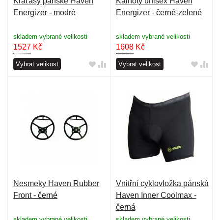
Kraťasy pánské Haven
Kalhoty unisex Haven
Energizer - modré
Energizer - černé-zelené
skladem vybrané velikosti
skladem vybrané velikosti
1527
Kč
1608
Kč
Vybrat velikost
Vybrat velikost
Nesmeky Haven Rubber
Vnitřní cyklovložka pánská
Front - černé
Haven Inner Coolmax -
černá
skladem vybrané velikosti
skladem vybrané velikosti