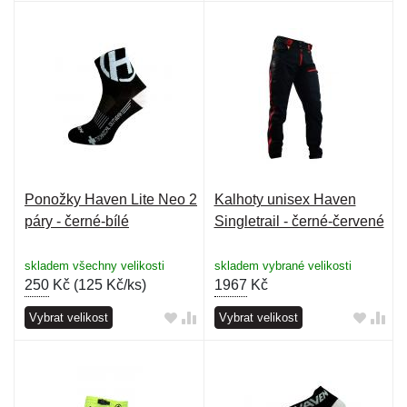
Ponožky Haven Lite Neo 2
Kalhoty unisex Haven
páry - černé-bílé
Singletrail - černé-červené
skladem všechny velikosti
skladem vybrané velikosti
250
Kč (
125 Kč/ks
)
1967
Kč
Vybrat velikost
Vybrat velikost