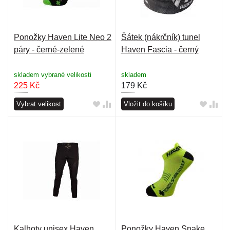
Ponožky Haven Lite Neo 2
Šátek (nákrčník) tunel
páry - černé-zelené
Haven Fascia - černý
skladem vybrané velikosti
skladem
225
Kč
179
Kč
Vybrat velikost
Vložit do košíku
Kalhoty unisex Haven
Ponožky Haven Snake