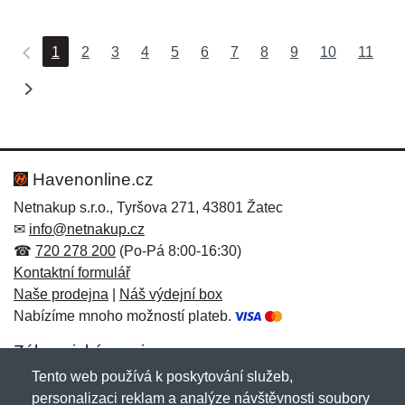
1
2
3
4
5
6
7
8
9
10
11
Havenonline.cz
Netnakup s.r.o., Tyršova 271, 43801 Žatec
✉
info@netnakup.cz
☎
720 278 200
(Po-Pá 8:00-16:30)
Kontaktní formulář
Naše prodejna
|
Náš výdejní box
Nabízíme mnoho možností plateb.
Zákaznický servis
Tento web používá k poskytování služeb,
Novinky emailem
personalizaci reklam a analýze návštěvnosti soubory