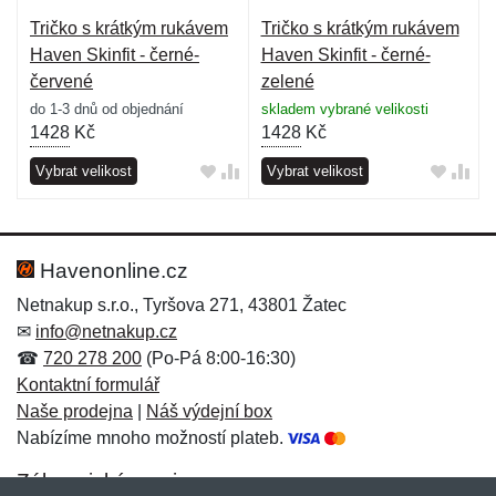
Tričko s krátkým rukávem
Tričko s krátkým rukávem
Haven Skinfit - černé-
Haven Skinfit - černé-
červené
zelené
do 1-3 dnů od objednání
skladem vybrané velikosti
1428
Kč
1428
Kč
Vybrat velikost
Vybrat velikost
Havenonline.cz
Netnakup s.r.o., Tyršova 271, 43801 Žatec
✉
info@netnakup.cz
☎
720 278 200
(Po-Pá 8:00-16:30)
Kontaktní formulář
Naše prodejna
|
Náš výdejní box
Nabízíme mnoho možností plateb.
Zákaznický servis