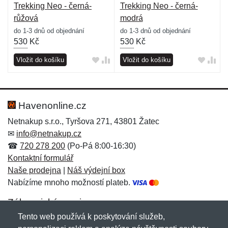
Trekking Neo - černá-
Trekking Neo - černá-
růžová
modrá
do 1-3 dnů od objednání
do 1-3 dnů od objednání
530
Kč
530
Kč
Vložit do košíku
Vložit do košíku
Havenonline.cz
Netnakup s.r.o., Tyršova 271, 43801 Žatec
✉
info@netnakup.cz
☎
720 278 200
(Po-Pá 8:00-16:30)
Kontaktní formulář
Naše prodejna
|
Náš výdejní box
Nabízíme mnoho možností plateb.
Zákaznický servis
Tento web používá k poskytování služeb,
Novinky emailem