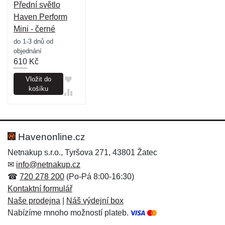
Přední světlo
Haven Perform
Mini - černé
do 1-3 dnů od
objednání
610
Kč
Vložit do
košíku
Havenonline.cz
Netnakup s.r.o., Tyršova 271, 43801 Žatec
✉
info@netnakup.cz
☎
720 278 200
(Po-Pá 8:00-16:30)
Kontaktní formulář
Naše prodejna
|
Náš výdejní box
Nabízíme mnoho možností plateb.