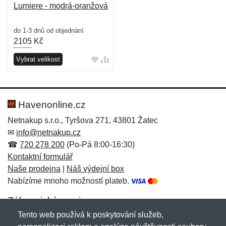
Lumiere - modrá-oranžová
do 1-3 dnů od objednání
2105
Kč
Vybrat velikost
Havenonline.cz
Netnakup s.r.o., Tyršova 271, 43801 Žatec
✉
info@netnakup.cz
☎
720 278 200
(Po-Pá 8:00-16:30)
Kontaktní formulář
Naše prodejna
|
Náš výdejní box
Nabízíme mnoho možností plateb.
Zákaznický servis
Tento web používá k poskytování služeb,
Novinky emailem