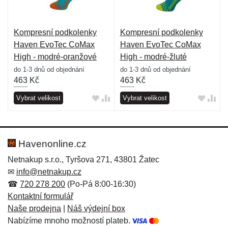
Kompresní podkolenky
Kompresní podkolenky
Haven EvoTec CoMax
Haven EvoTec CoMax
High - modré-oranžové
High - modré-žluté
do 1-3 dnů od objednání
do 1-3 dnů od objednání
463
Kč
463
Kč
Vybrat velikost
Vybrat velikost
Havenonline.cz
Netnakup s.r.o., Tyršova 271, 43801 Žatec
✉
info@netnakup.cz
☎
720 278 200
(Po-Pá 8:00-16:30)
Kontaktní formulář
Naše prodejna
|
Náš výdejní box
Nabízíme mnoho možností plateb.