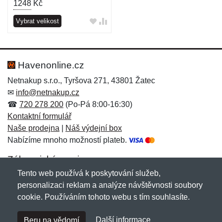
1248
Kč
Vybrat velikost
Havenonline.cz
Netnakup s.r.o., Tyršova 271, 43801 Žatec
✉
info@netnakup.cz
☎
720 278 200
(Po-Pá 8:00-16:30)
Kontaktní formulář
Naše prodejna
|
Náš výdejní box
Nabízíme mnoho možností plateb.
Zákaznický servis
Tento web používá k poskytování služeb,
Novinky emailem
personalizaci reklam a analýze návštěvnosti soubory
cookie. Používáním tohoto webu s tím souhlasíte.
Copyright © 2007-2026 (19 let s vámi)
Netnakup.cz
&
Další informace
Beru na vědomí