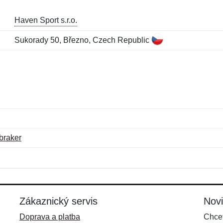
Haven Sport s.r.o.
Sukorady 50, Březno, Czech Republic
braker
Jméno:
E-mail:
*
*
E-mail:
*
Zákaznický servis
Nov
Doprava a platba
Chcet