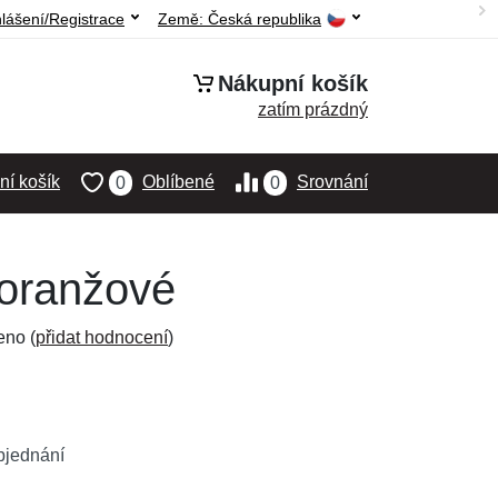
hlášení/Registrace
Země:
Česká republika
Nákupní košík
zatím prázdný
í košík
Oblíbené
Srovnání
0
0
 oranžové
eno (
přidat hodnocení
)
bjednání