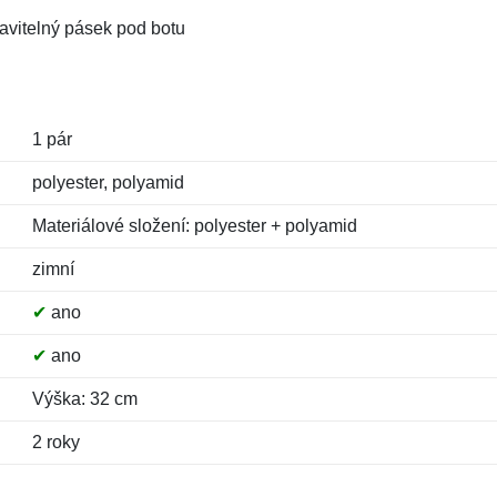
tavitelný pásek pod botu
1 pár
polyester, polyamid
Materiálové složení: polyester + polyamid
zimní
✔
ano
✔
ano
Výška: 32 cm
2 roky