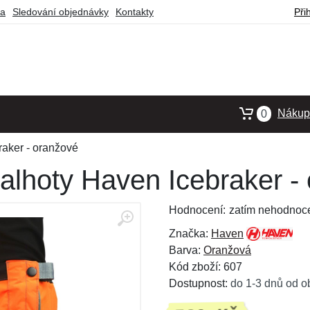
ba
Sledování objednávky
Kontakty
Při
Nákupn
0
raker - oranžové
alhoty Haven Icebraker -
Hodnocení:
zatím nehodnoc
Značka:
Haven
Barva:
Oranžová
Kód zboží: 607
Dostupnost:
do 1-3 dnů od o