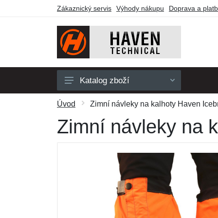
Zákaznický servis
Výhody nákupu
Doprava a plat
Katalog zboží
Pánské
Úvod
Zimní návleky na kalhoty Haven Iceb
Dámské
Zimní návleky na k
Dětské
Doplňky
Obuv a ponožky
Outdoor
Dárkové poukazy