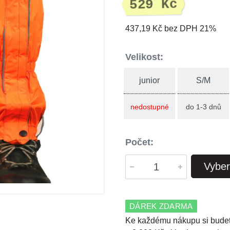
529 Kč
437,19 Kč bez DPH 21%
Velikost:
junior
S/M
nedostupné
do 1-3 dnů
Počet:
Vyber
DÁREK ZDARMA
Ke každému nákupu si budet