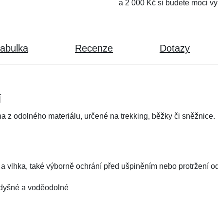
a 2 000 Kč si budete moci vy
tabulka
Recenze
Dotazy
í
z odolného materiálu, určené na trekking, běžky či sněžnice.
a vlhka, také výborně ochrání před ušpiněním nebo protržení o
rodyšné a voděodolné