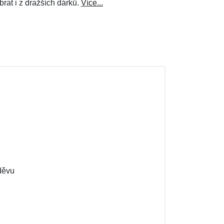
brat i z dražších dárků.
Více...
děvu