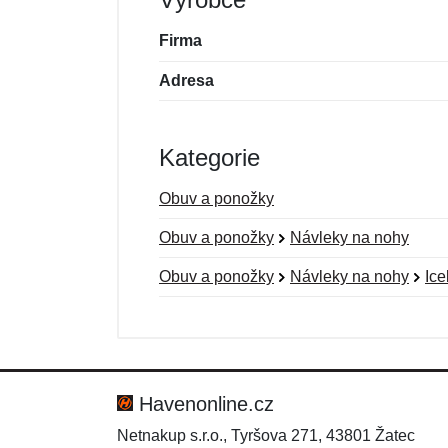
Firma
Adresa
Kategorie
Obuv a ponožky
Obuv a ponožky
Návleky na nohy
Obuv a ponožky
Návleky na nohy
Ice
Nová recenze
Nový dotaz
Hodnocení:
Jméno:
*
*
Havenonline.cz
Netnakup s.r.o., Tyršova 271, 43801 Žatec