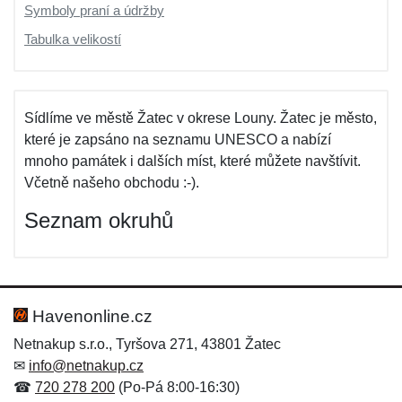
Symboly praní a údržby
Tabulka velikostí
Sídlíme ve městě Žatec v okrese Louny. Žatec je město,
které je zapsáno na seznamu UNESCO a nabízí
mnoho památek i dalších míst, které můžete navštívit.
Včetně našeho obchodu :-).
Seznam okruhů
Havenonline.cz
Netnakup s.r.o., Tyršova 271, 43801 Žatec
✉
info@netnakup.cz
☎
720 278 200
(Po-Pá 8:00-16:30)