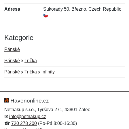
Adresa
Sukorady 50, Březno, Czech Republic
Kategorie
Pánské
Pánské
Trička
Pánské
Trička
Infinity
Nová recenze
Nový dotaz
Hodnocení:
Jméno:
*
*
Havenonline.cz
Netnakup s.r.o., Tyršova 271, 43801 Žatec
✉
info@netnakup.cz
Jméno:
E-mail:
*
*
☎
720 278 200
(Po-Pá 8:00-16:30)