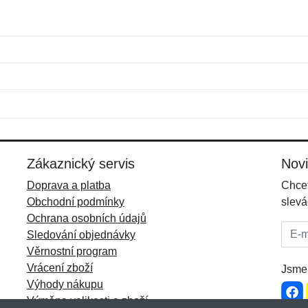
Jméno:
E-mail:
*
*
E-mail:
*
Zákaznický servis
Nov
Doprava a platba
Chcet
Obchodní podmínky
slevá
Ochrana osobních údajů
E-mai
Sledování objednávky
Věrnostní program
Vrácení zboží
Jsme 
Výhody nákupu
Výměna velikosti a zboží