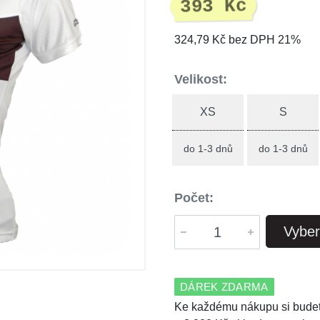
393 Kč
324,79 Kč bez DPH 21%
Velikost:
XS
S
do 1-3 dnů
do 1-3 dnů
Počet:
Vyber
DÁREK ZDARMA
Ke každému nákupu si budet