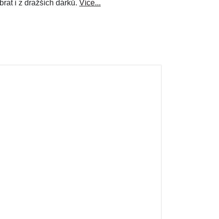
brat i z dražších dárků.
Více...