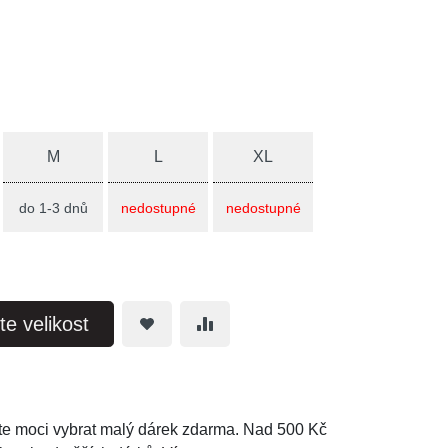
M
L
XL
do 1-3 dnů
nedostupné
nedostupné
te velikost
e moci vybrat malý dárek zdarma. Nad 500 Kč