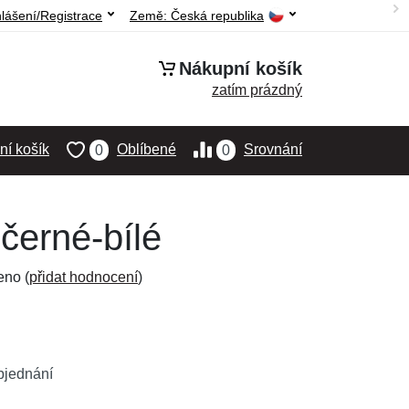
hlášení/Registrace
Země:
Česká republika
Nákupní košík
zatím prázdný
í košík
Oblíbené
Srovnání
0
0
černé-bílé
eno (
přidat hodnocení
)
bjednání