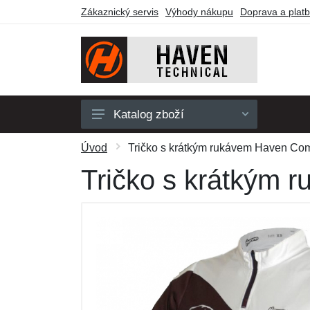
Zákaznický servis
Výhody nákupu
Doprava a plat
Katalog zboží
Pánské
Úvod
Tričko s krátkým rukávem Haven Comt
Dámské
Tričko s krátkým 
Dětské
Doplňky
Obuv a ponožky
Outdoor
Dárkové poukazy