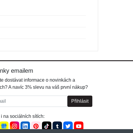
inky emailem
e dostávat informace o novinkách a
ch? A navíc 3% slevu na váš první nákup?
l:
Přihlásit
i na sociálních sítích: