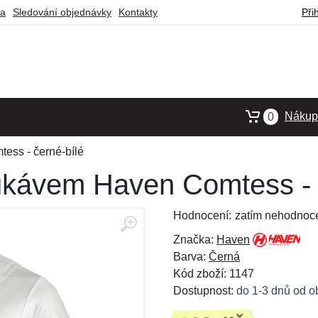
ba
Sledování objednávky
Kontakty
Při
Nákupn
0
ess - černé-bílé
rukávem Haven Comtess - 
Hodnocení:
zatím nehodnoc
Značka:
Haven
Barva:
Černá
Kód zboží: 1147
Dostupnost:
do 1-3 dnů od o