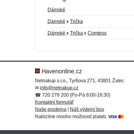
Dámské
Dámské
Trička
Dámské
Trička
Comtess
Nová recenze
Nový dotaz
Hodnocení:
Jméno:
*
*
Havenonline.cz
Netnakup s.r.o., Tyršova 271, 43801 Žatec
✉
info@netnakup.cz
Zpráva
Zpráva
*
*
☎ 720 278 200 (Po-Pá 8:00-16:30)
Kontaktní formulář
Naše prodejna
|
Náš výdejní box
Nabízíme mnoho možností plateb.