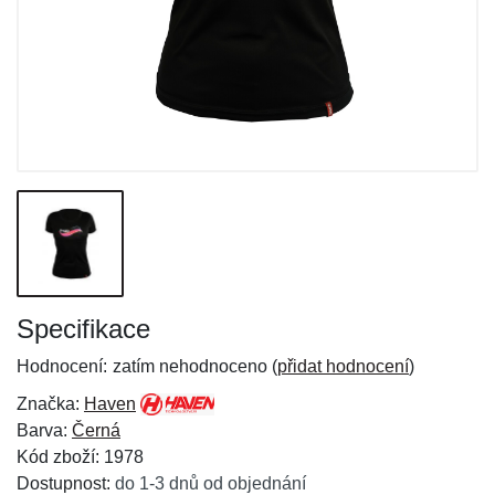
Specifikace
Hodnocení:
zatím nehodnoceno (
přidat hodnocení
)
Značka:
Haven
Barva:
Černá
Kód zboží: 1978
Dostupnost:
do 1-3 dnů od objednání