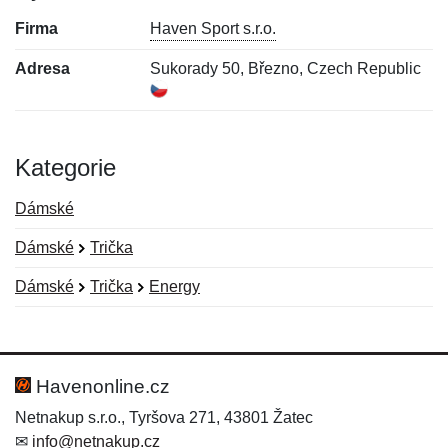
Firma
Haven Sport s.r.o.
Adresa
Sukorady 50, Březno, Czech Republic
Kategorie
Dámské
Dámské
Trička
Dámské
Trička
Energy
Nová recenze
Nový dotaz
Hodnocení:
Jméno:
*
*
Havenonline.cz
Netnakup s.r.o., Tyršova 271, 43801 Žatec
✉
info@netnakup.cz