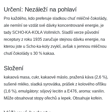
Určení: Nezáleží na pohlaví
Pro každého, kdo preferuje sladkou chuť mléčné čokolády,
ale nemíní se vzdát své dávky koncentrované energie, je
tady SCHO-KA-KOLA Vollmilch. Sladší verze původní
receptury z roku 1935 zaručuje stejnou dávku energie, na
kterou jste u Scho-ka-koly zvyklí, avšak s jemnou mléčnou
chutí čokolády s 30 % kakaa.
Složení
kakaová masa, cukr, kakaové máslo, pražená káva (2,6 %),
sušené mléko, sladká syrovátka, prášek z kolového oříšku
(1,6 %), emulgátory: sójový lecitin a E476, aroma: vanilin.
Může obsahovat stopy ořechů a lepek. Obsahuje kofein.