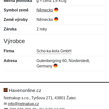
Měrná jednotka
g = cena 1,4 Kč/g
Symbol země
Německo
Země výroby
Německo
Záruka
2 roky
Výrobce
Firma
Scho-ka-kola GmbH
Adresa
Gutenbergring 60, Norderstedt,
Germany
Nová recenze
Nový dotaz
Hodnocení:
Jméno:
*
*
Havenonline.cz
Netnakup s.r.o., Tyršova 271, 43801 Žatec
✉
info@netnakup.cz