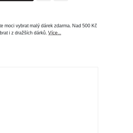
e moci vybrat malý dárek zdarma. Nad 500 Kč
brat i z dražších dárků.
Více...