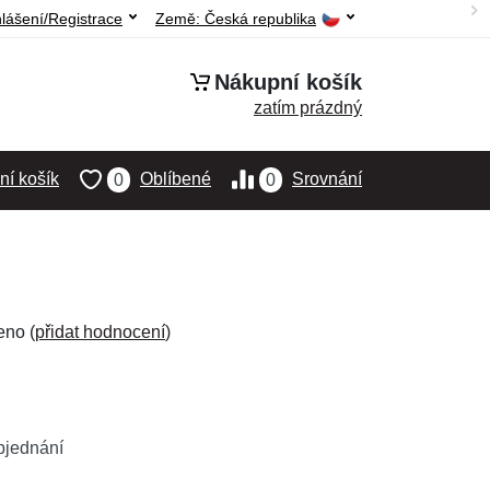
hlášení/Registrace
Země:
Česká republika
Nákupní košík
zatím prázdný
í košík
Oblíbené
Srovnání
0
0
eno (
přidat hodnocení
)
bjednání