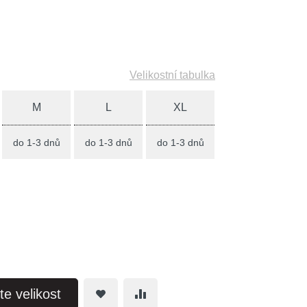
Velikostní tabulka
M
L
XL
do 1-3 dnů
do 1-3 dnů
do 1-3 dnů
te velikost