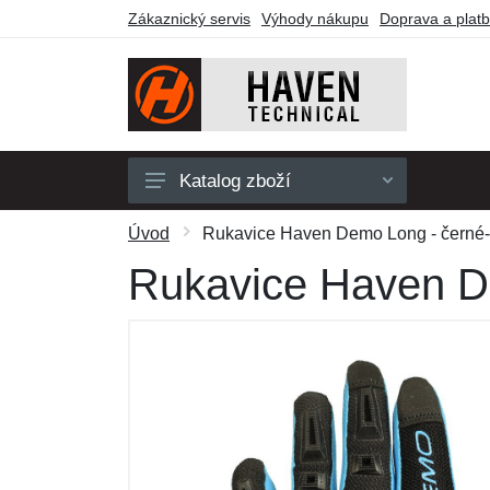
Zákaznický servis
Výhody nákupu
Doprava a plat
Katalog zboží
Pánské
Úvod
Rukavice Haven Demo Long - černé
Dámské
Rukavice Haven D
Dětské
Doplňky
Obuv a ponožky
Outdoor
Dárkové poukazy