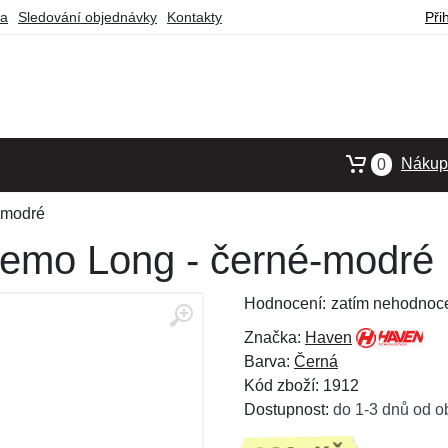
ba
Sledování objednávky
Kontakty
Při
Nákupn
0
-modré
emo Long - černé-modré
Hodnocení:
zatím nehodnoc
Značka:
Haven
Barva:
Černá
Kód zboží: 1912
Dostupnost:
do 1-3 dnů od o