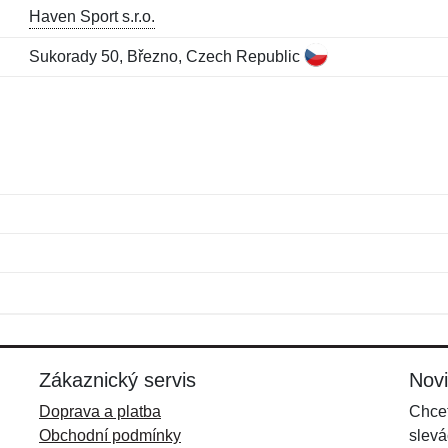
Haven Sport s.r.o.
Sukorady 50, Březno, Czech Republic
Jméno:
E-mail:
*
*
E-mail:
*
Zákaznický servis
Nov
Doprava a platba
Chcet
Obchodní podmínky
slevá