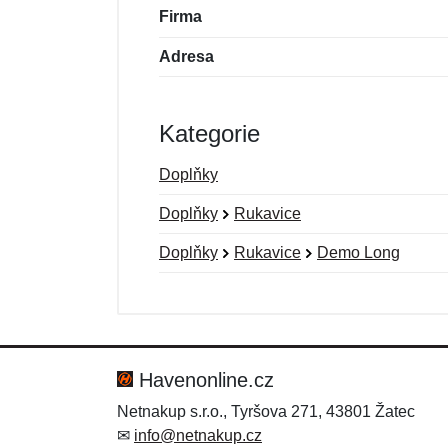
Firma
Adresa
Kategorie
Doplňky
Doplňky
Rukavice
Doplňky
Rukavice
Demo Long
Nová recenze
Nový dotaz
Hodnocení:
Jméno:
*
*
Havenonline.cz
Netnakup s.r.o., Tyršova 271, 43801 Žatec
✉
info@netnakup.cz
Zpráva
Zpráva
*
*