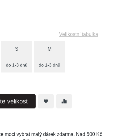
Velikostní tabulka
S
M
do 1-3 dnů
do 1-3 dnů
te velikost
e moci vybrat malý dárek zdarma. Nad 500 Kč