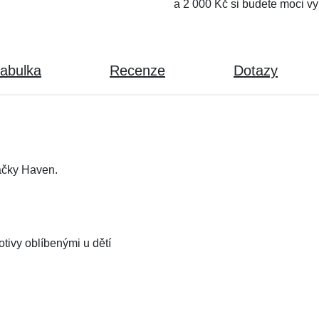
a 2 000 Kč si budete moci vy
tabulka
Recenze
Dotazy
ačky Haven.
tivy oblíbenými u dětí