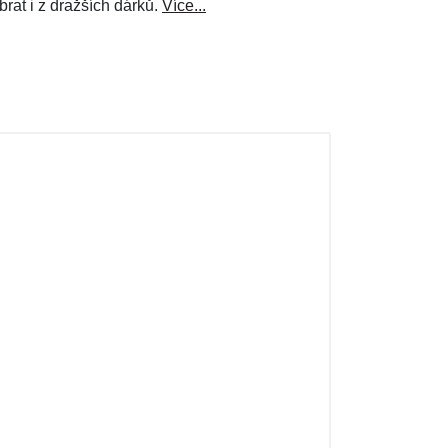
brat i z dražších dárků.
Více...