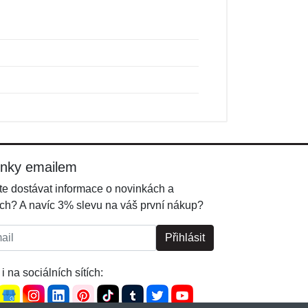
inky emailem
e dostávat informace o novinkách a
ch? A navíc 3% slevu na váš první nákup?
l:
Přihlásit
i na sociálních sítích: