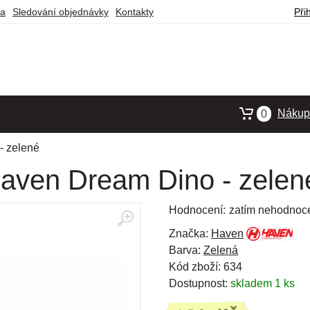
ba
Sledování objednávky
Kontakty
Při
Nákupn
0
- zelené
aven Dream Dino - zelen
Hodnocení:
zatím nehodnoc
Značka:
Haven
Barva:
Zelená
Kód zboží: 634
Dostupnost:
skladem 1 ks