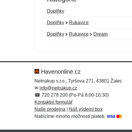
Doplňky
Doplňky
Rukavice
Doplňky
Rukavice
Dream
Nová recenze
Nový dotaz
Hodnocení:
Jméno:
*
*
Havenonline.cz
Netnakup s.r.o., Tyršova 271, 43801 Žatec
✉
info@netnakup.cz
Zpráva
Zpráva
*
*
☎ 720 278 200 (Po-Pá 8:00-16:30)
Kontaktní formulář
Naše prodejna
|
Náš výdejní box
Nabízíme mnoho možností plateb.