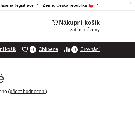
hlášení/Registrace
Země:
Česká republika
Nákupní košík
zatím prázdný
í košík
Oblíbené
Srovnání
0
0
é
eno (
přidat hodnocení
)