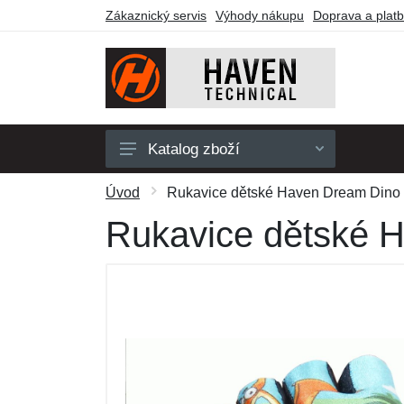
Zákaznický servis
Výhody nákupu
Doprava a plat
Katalog zboží
Pánské
Úvod
Rukavice dětské Haven Dream Dino 
Dámské
Rukavice dětské H
Dětské
Doplňky
Obuv a ponožky
Outdoor
Dárkové poukazy