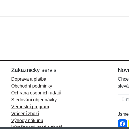
Jméno:
E-mail:
*
*
E-mail:
*
Zákaznický servis
Nov
Doprava a platba
Chcet
Obchodní podmínky
slevá
Ochrana osobních údajů
E-mai
Sledování objednávky
Věrnostní program
Vrácení zboží
Jsme 
Výhody nákupu
Výměna velikosti a zboží