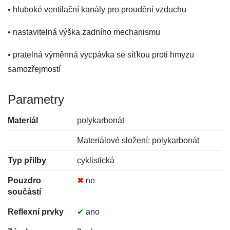
• hluboké ventilační kanály pro proudění vzduchu
• nastavitelná výška zadního mechanismu
• pratelná výměnná vycpávka se síťkou proti hmyzu
samozřejmostí
Parametry
Materiál
polykarbonát
Materiálové složení: polykarbonát
Typ přilby
cyklistická
Pouzdro
✖
ne
součástí
Reflexní prvky
✔
ano