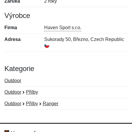
Záruka
2 roky
Výrobce
Firma
Haven Sport s.r.o.
Adresa
Sukorady 50, Březno, Czech Republic
Kategorie
Outdoor
Outdoor
Přilby
Outdoor
Přilby
Ranger
Nová recenze
Nový dotaz
Hodnocení:
Jméno:
*
*