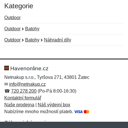
Kategorie
Outdoor
Outdoor
Batohy
Outdoor
Batohy
Náhradní díly
Nová recenze
Nový dotaz
Hodnocení:
Jméno:
*
*
Havenonline.cz
Netnakup s.r.o., Tyršova 271, 43801 Žatec
✉
info@netnakup.cz
Jméno:
E-mail:
*
*
☎
720 278 200
(Po-Pá 8:00-16:30)
Kontaktní formulář
Naše prodejna
|
Náš výdejní box
Nabízíme mnoho možností plateb.
E-mail:
*
Zpráva
*
Zákaznický servis