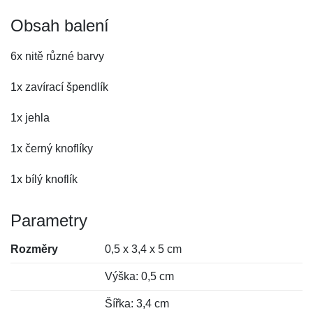
Obsah balení
6x nitě různé barvy
1x zavírací špendlík
1x jehla
1x černý knoflíky
1x bílý knoflík
Parametry
Rozměry
0,5 x 3,4 x 5 cm
Výška: 0,5 cm
Šířka: 3,4 cm