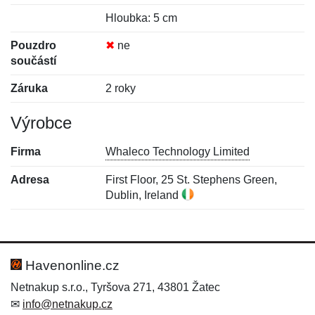
Hloubka: 5 cm
Pouzdro
✖
ne
součástí
Záruka
2 roky
Výrobce
Firma
Whaleco Technology Limited
Adresa
First Floor, 25 St. Stephens Green,
Dublin, Ireland
Nová recenze
Nový dotaz
Hodnocení:
Jméno:
*
*
Havenonline.cz
Netnakup s.r.o., Tyršova 271, 43801 Žatec
✉
info@netnakup.cz