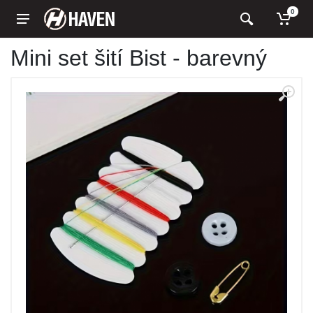
0
Mini set šití Bist - barevný