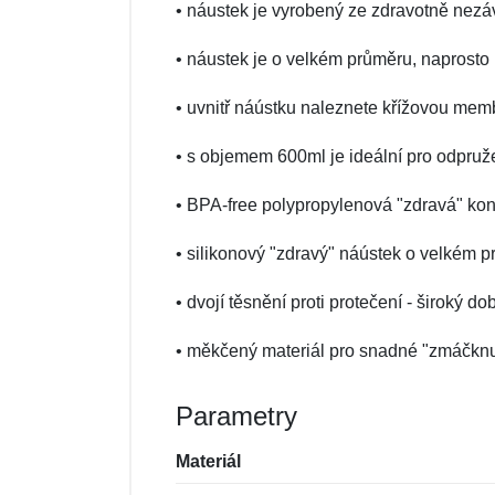
• náustek je vyrobený ze zdravotně nezáv
• náustek je o velkém průměru, naprosto 
• uvnitř náústku naleznete křížovou mem
• s objemem 600ml je ideální pro odpruž
• BPA-free polypropylenová "zdravá" kon
• silikonový "zdravý" náústek o velkém p
• dvojí těsnění proti protečení - široký
• měkčený materiál pro snadné "zmáčknu
Parametry
Materiál