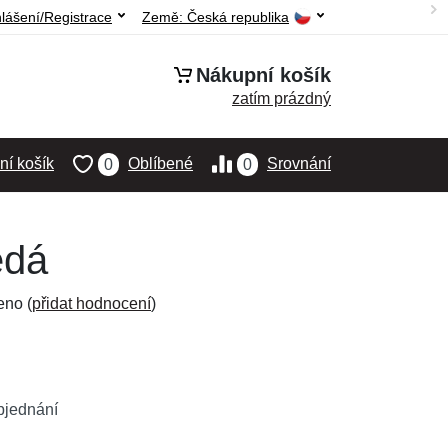
hlášení/Registrace
Země:
Česká republika
Nákupní košík
zatím prázdný
í košík
Oblíbené
Srovnání
0
0
edá
eno (
přidat hodnocení
)
bjednání