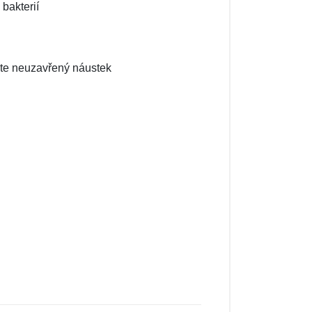
bakterií
áte neuzavřený náustek