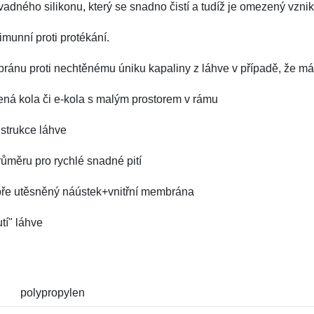
adného silikonu, který se snadno čistí a tudíž je omezený vznik 
imunní proti protékání.
bránu proti nechtěnému úniku kapaliny z láhve v případě, že m
ená kola či e-kola s malým prostorem v rámu
strukce láhve
růměru pro rychlé snadné pití
 dobře utěsněný náústek+vnitřní membrána
tí" láhve
polypropylen