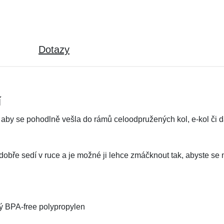
Dotazy
í
k, aby se pohodlně vešla do rámů celoodpružených kol, e-kol či 
obře sedí v ruce a je možné ji lehce zmáčknout tak, abyste se 
ný BPA-free polypropylen