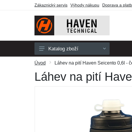
Zákaznický servis
Výhody nákupu
Doprava a plat
Katalog zboží
Pánské
Úvod
Láhev na pití Haven Seicento 0,6l - 
Dámské
Láhev na pití Have
Dětské
Doplňky
Obuv a ponožky
Outdoor
Dárkové poukazy