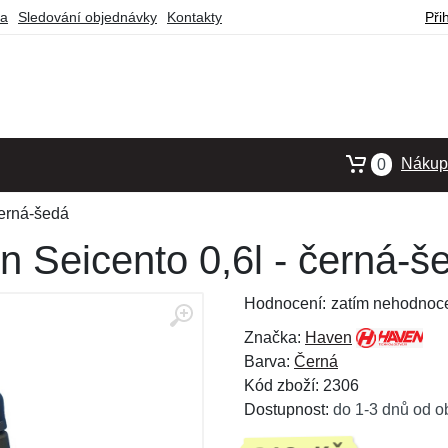
ba
Sledování objednávky
Kontakty
Při
Nákupn
0
černá-šedá
n Seicento 0,6l - černá-š
Hodnocení:
zatím nehodnoc
Značka:
Haven
Barva:
Černá
Kód zboží: 2306
Dostupnost:
do 1-3 dnů od o