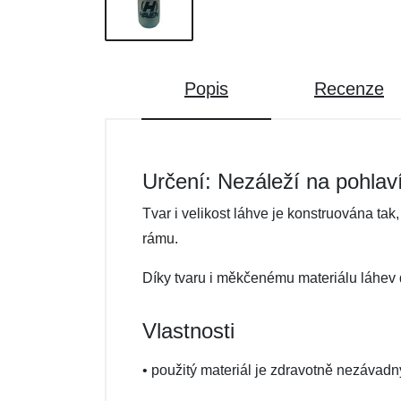
Popis
Recenze
Určení: Nezáleží na pohlav
Tvar i velikost láhve je konstruována ta
rámu.
Díky tvaru i měkčenému materiálu láhev d
Vlastnosti
• použitý materiál je zdravotně nezávad