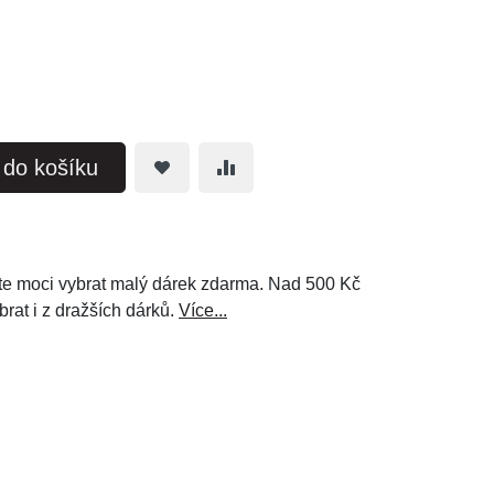
t do košíku
e moci vybrat malý dárek zdarma. Nad 500 Kč
brat i z dražších dárků.
Více...