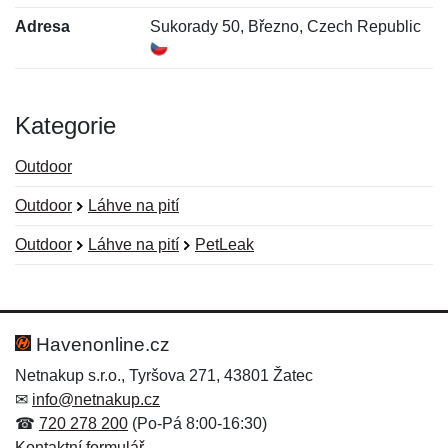
Adresa
Sukorady 50, Březno, Czech Republic
Kategorie
Outdoor
Outdoor
Láhve na pití
Outdoor
Láhve na pití
PetLeak
Nová recenze
Nový dotaz
Hodnocení:
Jméno:
*
*
Havenonline.cz
Netnakup s.r.o., Tyršova 271, 43801 Žatec
✉
info@netnakup.cz
Jméno:
E-mail:
*
*
☎
720 278 200
(Po-Pá 8:00-16:30)
Kontaktní formulář