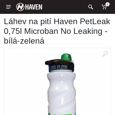
0
Láhev na pití Haven PetLeak
0,75l Microban No Leaking -
bílá-zelená