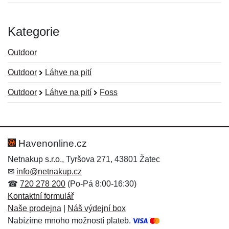
Kategorie
Outdoor
Outdoor
Láhve na pití
Outdoor
Láhve na pití
Foss
Nová recenze
Nový dotaz
Hodnocení:
Jméno:
*
*
Havenonline.cz
Netnakup s.r.o., Tyršova 271, 43801 Žatec
✉
info@netnakup.cz
Jméno:
E-mail:
*
*
☎
720 278 200
(Po-Pá 8:00-16:30)
Kontaktní formulář
Naše prodejna
|
Náš výdejní box
Nabízíme mnoho možností plateb.
E-mail:
*