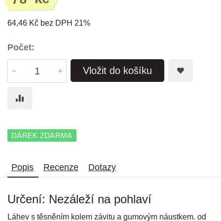
78 Kč
64,46 Kč bez DPH 21%
Počet:
Vložit do košíku
DÁREK ZDARMA
Popis
Recenze
Dotazy
Určení: Nezáleží na pohlaví
Láhev s těsněním kolem závitu a gumovým náustkem. od