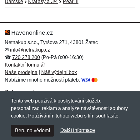
Dámské
Kraťasy a 3/4
Pearl II
Nová recenze
Nový dotaz
Hodnocení:
Jméno:
*
*
Havenonline.cz
Netnakup s.r.o., Tyršova 271, 43801 Žatec
✉
info@netnakup.cz
Jméno:
E-mail:
*
*
☎
720 278 200
(Po-Pá 8:00-16:30)
Kontaktní formulář
Naše prodejna
|
Náš výdejní box
Nabízíme mnoho možností plateb.
E-mail:
*
Zpráva
*
Zákaznický servis
Tento web používá k poskytování služeb,
Novinky emailem
personalizaci reklam a analýze návštěvnosti soubory
cookie. Používáním tohoto webu s tím souhlasíte.
Zpráva
*
Copyright © 2007-2026 (19 let s vámi)
Netnakup.cz
&
Další informace
Beru na vědomí
NetIQ
. Všechna práva vyhrazena.