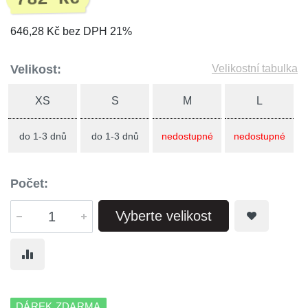
646,28 Kč bez DPH 21%
Velikost:
Velikostní tabulka
XS
S
M
L
do 1-3 dnů
do 1-3 dnů
nedostupné
nedostupné
Počet:
Vyberte velikost
DÁREK ZDARMA