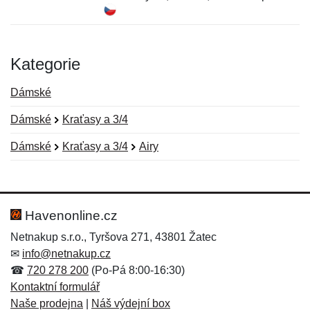
Kategorie
Dámské
Dámské
Kraťasy a 3/4
Dámské
Kraťasy a 3/4
Airy
Nová recenze
Nový dotaz
Hodnocení:
Jméno:
*
*
Havenonline.cz
Netnakup s.r.o., Tyršova 271, 43801 Žatec
✉
info@netnakup.cz
Jméno:
E-mail:
*
*
☎
720 278 200
(Po-Pá 8:00-16:30)
Kontaktní formulář
Naše prodejna
|
Náš výdejní box