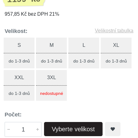
957,85 Kč bez DPH 21%
Velikost:
Velikostní tabulka
S
M
L
XL
do 1-3 dnů
do 1-3 dnů
do 1-3 dnů
do 1-3 dnů
XXL
3XL
do 1-3 dnů
nedostupné
Počet:
Vyberte velikost