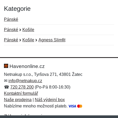
Kategorie
Pánské
Pánské
Košile
Pánské
Košile
Agness Slimfit
Nová recenze
Nový dotaz
Hodnocení:
Jméno:
*
*
Havenonline.cz
Netnakup s.r.o., Tyršova 271, 43801 Žatec
✉
info@netnakup.cz
Jméno:
E-mail:
*
*
☎
720 278 200
(Po-Pá 8:00-16:30)
Kontaktní formulář
Naše prodejna
|
Náš výdejní box
Nabízíme mnoho možností plateb.
E-mail:
*
Zpráva
*
Zákaznický servis