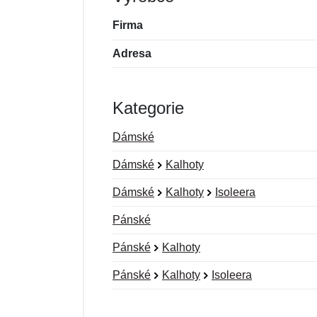
Firma
Adresa
Kategorie
Dámské
Dámské
Kalhoty
Dámské
Kalhoty
Isoleera
Pánské
Pánské
Kalhoty
Pánské
Kalhoty
Isoleera
Nová recenze
Nový dotaz