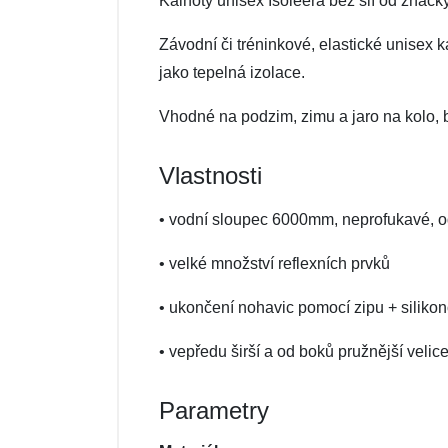
Kalhoty unisex Isoleera bez šlí od znač
Závodní či tréninkové, elastické unisex 
jako tepelná izolace.
Vhodné na podzim, zimu a jaro na kolo, 
Vlastnosti
• vodní sloupec 6000mm, neprofukavé, 
• velké množství reflexních prvků
• ukončení nohavic pomocí zipu + silik
• vepředu širší a od boků pružnější velic
Parametry