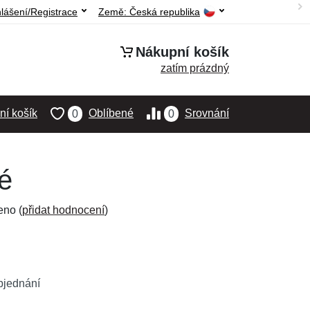
hlášení/Registrace
Země:
Česká republika
Nákupní košík
zatím prázdný
í košík
Oblíbené
Srovnání
0
0
né
eno (
přidat hodnocení
)
bjednání