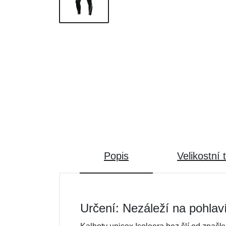
Popis
Velikostní 
Určení: Nezáleží na pohlav