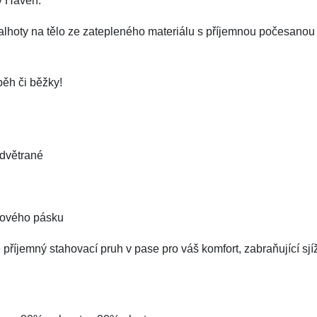
ky Haven.
kalhoty na tělo ze zatepleného materiálu s příjemnou počesanou 
běh či běžky!
odvětrané
onového pásku
e příjemný stahovací pruh v pase pro váš komfort, zabraňující sjí