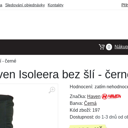
ba
Sledování objednávky
Kontakty
Při
Nákupn
0
í - černé
en Isoleera bez šlí - čer
Hodnocení:
zatím nehodnoc
Značka:
Haven
Barva:
Černá
Kód zboží: 197
Dostupnost:
do 1-3 dnů od o