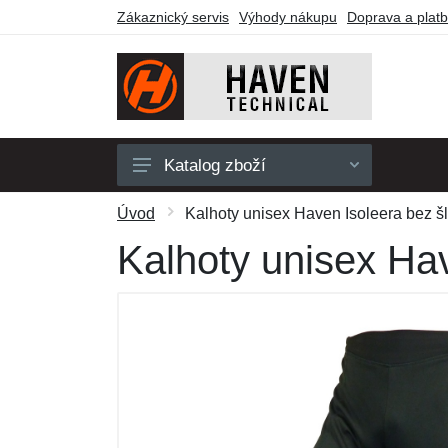
Zákaznický servis
Výhody nákupu
Doprava a plat
Katalog zboží
Pánské
Úvod
Kalhoty unisex Haven Isoleera bez šl
Dámské
Kalhoty unisex Hav
Dětské
Doplňky
Obuv a ponožky
Outdoor
Dárkové poukazy