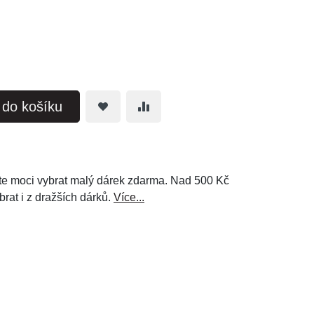
t do košíku
e moci vybrat malý dárek zdarma. Nad 500 Kč
brat i z dražších dárků.
Více...