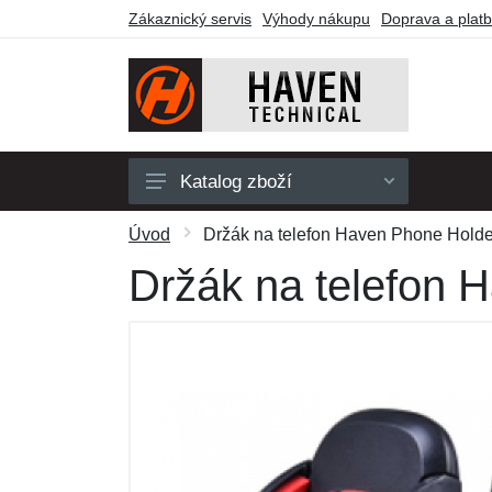
Zákaznický servis
Výhody nákupu
Doprava a plat
Katalog zboží
Pánské
Úvod
Držák na telefon Haven Phone Holder
Dámské
Držák na telefon 
Dětské
Doplňky
Obuv a ponožky
Outdoor
Dárkové poukazy