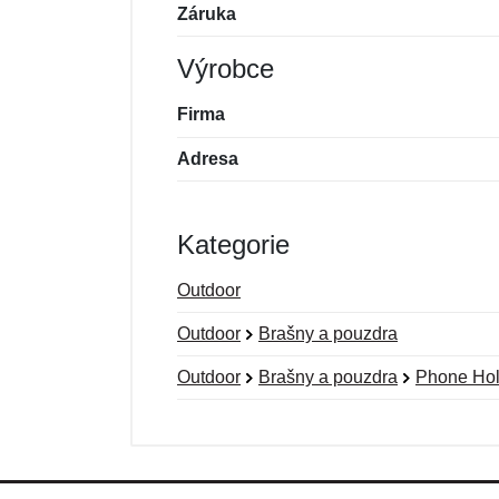
Záruka
Výrobce
Firma
Adresa
Kategorie
Outdoor
Outdoor
Brašny a pouzdra
Outdoor
Brašny a pouzdra
Phone Hol
Nová recenze
Nový dotaz
Hodnocení:
Jméno:
*
*