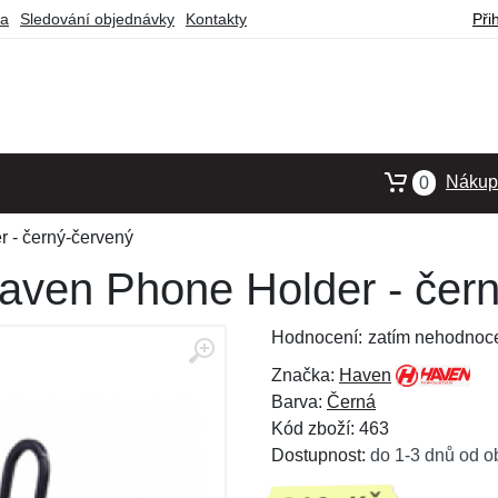
ba
Sledování objednávky
Kontakty
Při
Nákupn
0
 - černý-červený
Haven Phone Holder - čer
Hodnocení:
zatím nehodnoc
Značka:
Haven
Barva:
Černá
Kód zboží: 463
Dostupnost:
do 1-3 dnů od o