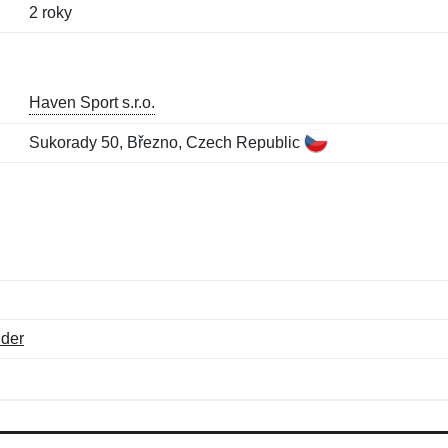
2 roky
Haven Sport s.r.o.
Sukorady 50, Březno, Czech Republic
der
Jméno:
E-mail:
*
*
E-mail:
*