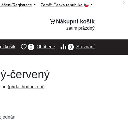
hlášení/Registrace
Země:
Česká republika
Nákupní košík
zatím prázdný
í košík
Oblíbené
Srovnání
0
0
ný-červený
eno (
přidat hodnocení
)
bjednání