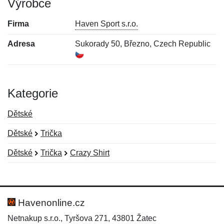
Výrobce
Firma
Haven Sport s.r.o.
Adresa
Sukorady 50, Březno, Czech Republic
Kategorie
Dětské
Dětské
Trička
Dětské
Trička
Crazy Shirt
Nová recenze
Nový dotaz
Hodnocení:
Jméno:
*
*
Havenonline.cz
Netnakup s.r.o., Tyršova 271, 43801 Žatec