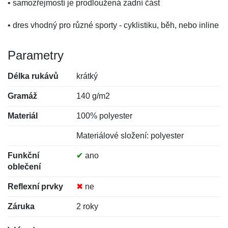
• samozřejmostí je prodloužená zadní část
• dres vhodný pro různé sporty - cyklistiku, běh, nebo inline
Parametry
Délka rukávů
krátký
Gramáž
140 g/m2
Materiál
100% polyester
Materiálové složení: polyester
Funkční
✔
ano
oblečení
Reflexní prvky
✖
ne
Záruka
2 roky