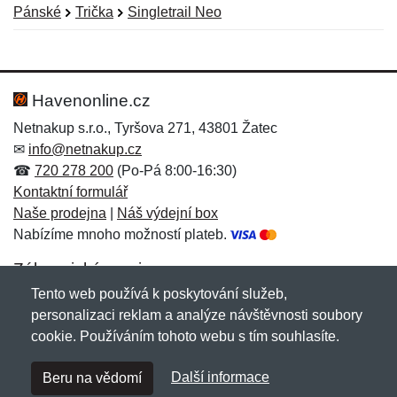
Pánské
Trička
Singletrail Neo
Nová recenze
Nový dotaz
Hodnocení:
Jméno:
*
*
Havenonline.cz
Netnakup s.r.o., Tyršova 271, 43801 Žatec
✉
info@netnakup.cz
Jméno:
E-mail:
*
*
☎
720 278 200
(Po-Pá 8:00-16:30)
Kontaktní formulář
Naše prodejna
|
Náš výdejní box
Nabízíme mnoho možností plateb.
E-mail:
*
Zpráva
*
Zákaznický servis
Tento web používá k poskytování služeb,
Novinky emailem
personalizaci reklam a analýze návštěvnosti soubory
cookie. Používáním tohoto webu s tím souhlasíte.
Zpráva
*
Copyright © 2007-2026 (19 let s vámi)
Netnakup.cz
&
Další informace
Beru na vědomí
NetIQ
. Všechna práva vyhrazena.