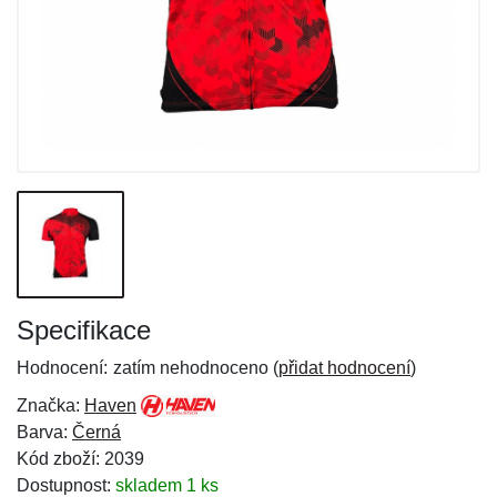
Specifikace
Hodnocení:
zatím nehodnoceno (
přidat hodnocení
)
Značka:
Haven
Barva:
Černá
Kód zboží: 2039
Dostupnost:
skladem 1 ks