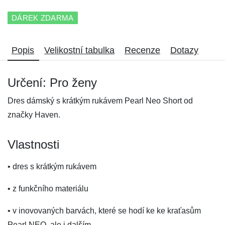
DÁREK ZDARMA
Popis
Velikostní tabulka
Recenze
Dotazy
Určení: Pro ženy
Dres dámský s krátkým rukávem Pearl Neo Short od
značky Haven.
Vlastnosti
• dres s krátkým rukávem
• z funkčního materiálu
• v inovovaných barvách, které se hodí ke ke kraťasům
Pearl NEO, ale i dalším