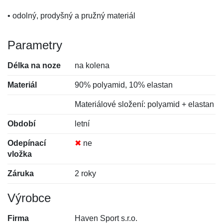
• odolný, prodyšný a pružný materiál
Parametry
Délka na noze
na kolena
Materiál
90% polyamid, 10% elastan
Materiálové složení: polyamid + elastan
Období
letní
Odepínací
✖
ne
vložka
Záruka
2 roky
Výrobce
Firma
Haven Sport s.r.o.