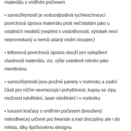
materiálu s vnitřním počesem
• samozřejmostí je voduodpudivá rychleschnoucí
povrchová úprava materiálu proti nečistotám jako u
ostatních modelů (neplést s vodotěsností, výrobek není
nepromokavý a nemá udaný vodní sloupec)
• teflonová povrchová úprava slouží pro vylepšení
vlastností materiálu, viz. výše uvedené nikoliv jako
membrána
• samozřejmostí jsou pružné panely v rozkroku a zadní
části pro ničím neomezující pohyblivost, kapsy se zipy,
možnost odvětrání, laser odvětrání i v rozkroku
• luxusní kraťasy s vnitřním počesem (broušený
mikrofleece) určené pro freeride a trail disciplíny ale i do
města, díky špičkovému designu