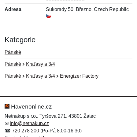
Adresa
Sukorady 50, Březno, Czech Republic
Kategorie
Pánské
Pánské
Kraťasy a 3/4
Pánské
Kraťasy a 3/4
Energizer Factory
Nová recenze
Nový dotaz
Hodnocení:
Jméno:
*
*
Havenonline.cz
Netnakup s.r.o., Tyršova 271, 43801 Žatec
✉
info@netnakup.cz
Jméno:
E-mail:
*
*
☎
720 278 200
(Po-Pá 8:00-16:30)