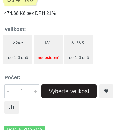
474,38 Kč bez DPH 21%
Velikost:
XS/S
M/L
XL/XXL
do 1-3 dnů
nedostupné
do 1-3 dnů
Počet:
Vyberte velikost
DÁREK ZDARMA