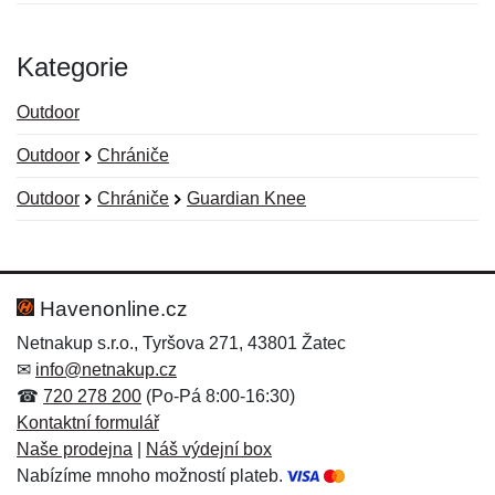
Kategorie
Outdoor
Outdoor
Chrániče
Outdoor
Chrániče
Guardian Knee
Nová recenze
Nový dotaz
Hodnocení:
Jméno:
*
*
Havenonline.cz
Netnakup s.r.o., Tyršova 271, 43801 Žatec
✉
info@netnakup.cz
Jméno:
E-mail:
*
*
☎
720 278 200
(Po-Pá 8:00-16:30)
Kontaktní formulář
Naše prodejna
|
Náš výdejní box
Nabízíme mnoho možností plateb.
E-mail:
*