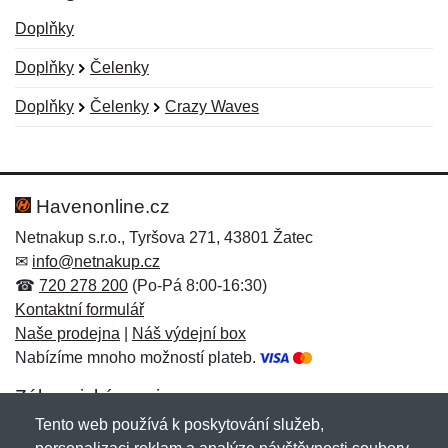
Doplňky
Doplňky
Čelenky
Doplňky
Čelenky
Crazy Waves
Nová recenze
Nový dotaz
Hodnocení:
Jméno:
*
*
Havenonline.cz
Netnakup s.r.o., Tyršova 271, 43801 Žatec
✉
info@netnakup.cz
Jméno:
E-mail:
*
*
☎
720 278 200
(Po-Pá 8:00-16:30)
Kontaktní formulář
Naše prodejna
|
Náš výdejní box
Nabízíme mnoho možností plateb.
E-mail:
*
Zpráva
*
Zákaznický servis
Tento web používá k poskytování služeb,
Novinky emailem