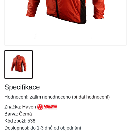
Specifikace
Hodnocení:
zatím nehodnoceno (
přidat hodnocení
)
Značka:
Haven
Barva:
Černá
Kód zboží: 538
Dostupnost:
do 1-3 dnů od objednání