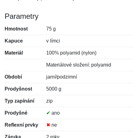
Parametry
Hmotnost
75 g
Kapuce
v límci
Materiál
100% polyamid (nylon)
Materiálové složení: polyamid
Období
jarní/podzimní
Prodyšnost
5000 g
Typ zapínání
zip
Prodyšné
✔
ano
Reflexní prvky
✖
ne
Záruka
2 roky