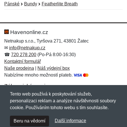
Pánské
Bundy
Featherlite Breath
Nová recenze
Nový dotaz
Hodnocení:
Jméno:
*
*
Havenonline.cz
Netnakup s.r.o., Tyršova 271, 43801 Žatec
✉
info@netnakup.cz
Jméno:
E-mail:
*
*
☎
720 278 200
(Po-Pá 8:00-16:30)
Kontaktní formulář
Naše prodejna
|
Náš výdejní box
Nabízíme mnoho možností plateb.
E-mail:
*
Zpráva
*
Zákaznický servis
Tento web používá k poskytování služeb,
Novinky emailem
personalizaci reklam a analýze návštěvnosti soubory
cookie. Používáním tohoto webu s tím souhlasíte.
Zpráva
*
Copyright © 2007-2026 (19 let s vámi)
Netnakup.cz
&
Další informace
Beru na vědomí
NetIQ
. Všechna práva vyhrazena.