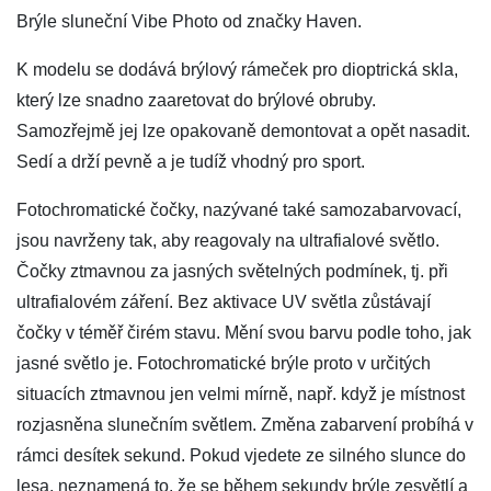
Brýle sluneční Vibe Photo od značky Haven.
K modelu se dodává brýlový rámeček pro dioptrická skla,
který lze snadno zaaretovat do brýlové obruby.
Samozřejmě jej lze opakovaně demontovat a opět nasadit.
Sedí a drží pevně a je tudíž vhodný pro sport.
Fotochromatické čočky, nazývané také samozabarvovací,
jsou navrženy tak, aby reagovaly na ultrafialové světlo.
Čočky ztmavnou za jasných světelných podmínek, tj. při
ultrafialovém záření. Bez aktivace UV světla zůstávají
čočky v téměř čirém stavu. Mění svou barvu podle toho, jak
jasné světlo je. Fotochromatické brýle proto v určitých
situacích ztmavnou jen velmi mírně, např. když je místnost
rozjasněna slunečním světlem. Změna zabarvení probíhá v
rámci desítek sekund. Pokud vjedete ze silného slunce do
lesa, neznamená to, že se během sekundy brýle zesvětlí a