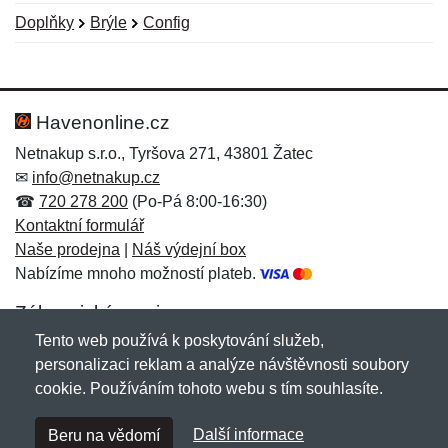
Doplňky
Brýle
Config
Nová recenze
Nový dotaz
Hodnocení:
Jméno:
*
*
Havenonline.cz
Netnakup s.r.o., Tyršova 271, 43801 Žatec
✉
info@netnakup.cz
Jméno:
E-mail:
*
*
☎
720 278 200
(Po-Pá 8:00-16:30)
Kontaktní formulář
Naše prodejna
|
Náš výdejní box
Nabízíme mnoho možností plateb.
E-mail:
*
Zpráva
*
Zákaznický servis
Tento web používá k poskytování služeb,
Novinky emailem
personalizaci reklam a analýze návštěvnosti soubory
cookie. Používáním tohoto webu s tím souhlasíte.
Zpráva
*
Copyright © 2007-2026 (19 let s vámi)
Netnakup.cz
&
Další informace
Beru na vědomí