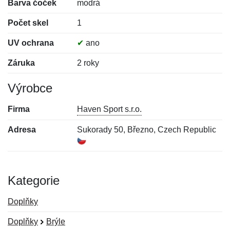
Barva čoček
modrá
Počet skel
1
UV ochrana
✔
ano
Záruka
2 roky
Výrobce
Firma
Haven Sport s.r.o.
Adresa
Sukorady 50, Březno, Czech Republic
Kategorie
Doplňky
Doplňky
Brýle